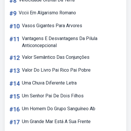
#8
#9
Vccii Em Algarismo Romano
#10
Vasos Gigantes Para Arvores
#11
Vantagens E Desvantagens Da Pilula
Anticoncepcional
#12
Valor Semântico Das Conjunções
#13
Valor Do Livro Pai Rico Pai Pobre
#14
Uma Chuva Diferente Letra
#15
Um Senhor Pai De Dois Filhos
#16
Um Homem Do Grupo Sanguíneo Ab
#17
Um Grande Mar Está A Sua Frente