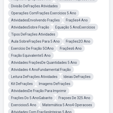
Divisão DeFrações Atividades
Operações ComFrações Exercícios 5 Ano
AtividadesEnvolvendo Frações
Frações4 Ano
AtividadesSobre Fração
Equação 5 AnoExercícios
Tipos DeFrações Atividades
Aula SobreFrações Para 5 Ano
Frações2O Ano
Exercício De Fração 5OAno
Frações6 Ano
Fração Equivalente5 Ano
Atividades FraçõesDe Quantidades 5 Ano
Atividades 4 AnoFundamental Fração
Leitura DeFrações Atividades
Ideias DeFrações
Kit DeFrações
Imagens DeFrações
AtividadesDe Fração Para Imprimir
Frações Do 5 AnoGabarito
Fraçoes De 325 Ano
Exercicios5 Ano
Matemática 5 Ano4 Operacoes
Atividades Com FraçõesInteiras 5 Ano