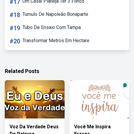
#17
Um Casal Planeja Ter 3 Filhos
#18
Tumulo De Napoleão Bonaparte
#19
Tubo De Ensaio Com Tampa
#20
Transformar Metros Em Hectare
Related Posts
Voz Da Verdade Deus
Você Me Inspira
De Palavra
Frases