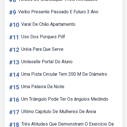
#8
#9
Verbo Presente Passado E Futuro 3 Ano
#10
Varal De Chão Apartamento
#11
Uso Dos Porques Pdf
#12
Uréia Para Que Serve
#13
Unilasalle Portal Do Aluno
#14
Uma Pista Circular Tem 200 M De Diâmetro
#15
Uma Palavra Da Noite
#16
Um Triângulo Pode Ter Os ângulos Medindo
#17
Ultimo Capitulo De Mulheres De Areia
#18
Três Atitudes Que Demonstram O Exercício Da