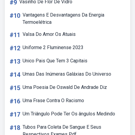
#9
Vasinho De Flor De Vidro
#10
Vantagens E Desvantagens Da Energia
Termoelétrica
#11
Valsa Do Amor Os Atuais
#12
Uniforme 2 Fluminense 2023
#13
Unico Pais Que Tem 3 Capitais
#14
Umas Das Inúmeras Galáxias Do Universo
#15
Uma Poesia De Oswald De Andrade Diz
#16
Uma Frase Contra O Racismo
#17
Um Triângulo Pode Ter Os ângulos Medindo
#18
Tubos Para Coleta De Sangue E Seus
Respectivos Exames Pdf