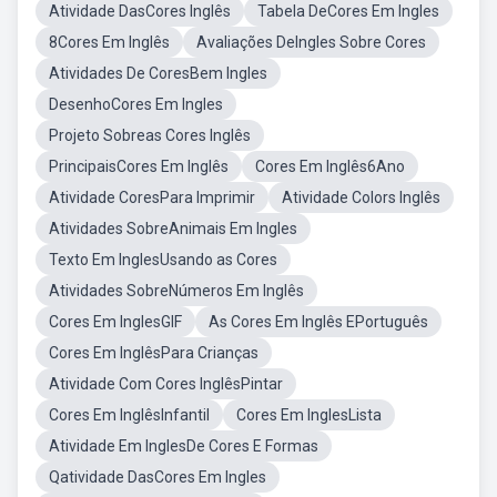
Atividade DasCores Inglês
Tabela DeCores Em Ingles
8Cores Em Inglês
Avaliações DeIngles Sobre Cores
Atividades De CoresBem Ingles
DesenhoCores Em Ingles
Projeto Sobreas Cores Inglês
PrincipaisCores Em Inglês
Cores Em Inglês6Ano
Atividade CoresPara Imprimir
Atividade Colors Inglês
Atividades SobreAnimais Em Ingles
Texto Em InglesUsando as Cores
Atividades SobreNúmeros Em Inglês
Cores Em InglesGIF
As Cores Em Inglês EPortuguês
Cores Em InglêsPara Crianças
Atividade Com Cores InglêsPintar
Cores Em InglêsInfantil
Cores Em InglesLista
Atividade Em InglesDe Cores E Formas
Qatividade DasCores Em Ingles