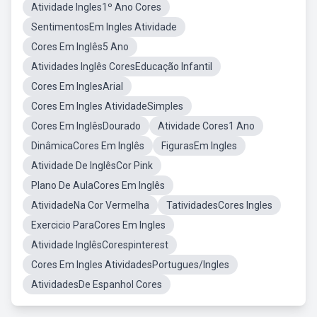
Atividade Ingles1º Ano Cores
SentimentosEm Ingles Atividade
Cores Em Inglês5 Ano
Atividades Inglês CoresEducação Infantil
Cores Em InglesArial
Cores Em Ingles AtividadeSimples
Cores Em InglêsDourado
Atividade Cores1 Ano
DinâmicaCores Em Inglês
FigurasEm Ingles
Atividade De InglêsCor Pink
Plano De AulaCores Em Inglês
AtividadeNa Cor Vermelha
TatividadesCores Ingles
Exercicio ParaCores Em Ingles
Atividade InglêsCorespinterest
Cores Em Ingles AtividadesPortugues/Ingles
AtividadesDe Espanhol Cores