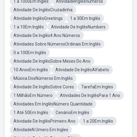
1 a 1000Em Inglês
AtividadeInglêsnumeros
Atividade De InglêsCruzadinha
Atividade InglêsGreetings
1 a 30Em Inglês
1 a 10Em Inglês
Atividade De InglêsNumbers
Atividade De Inglês4 Ano Números
Atividades Sobre NúmerosOrdinais Em Inglês
0 a 100Em Inglês
Atividade De InglêsSobre Meses Do Ano
10 AnosEm Inglês
Atividade De InglêsAlfabeto
Música DosNúmeros Em Inglês
Atividade De InglêsSobre Cores
TarefaEm Ingles
1 MilhãoEm Número
Atividades De InglêsPara 1 Ano
Atividades Em InglêsNúmero Quantidade
1 Até 50Em Inglês
CenárioEm Inglês
Atividade De InglêsPrimeiro Ano
1 a 20Em Inglês
AtividadeN Umero Em Ingles