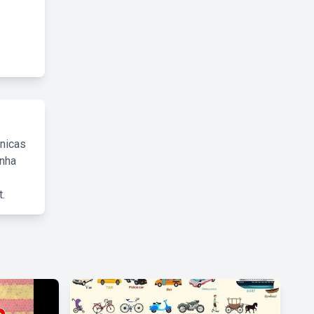
cnicas
inha
.