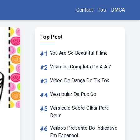
Contact
Tos
DMCA
Top Post
#1
You Are So Beautiful Filme
#2
Vitamina Completa De A A Z
#3
Vídeo De Dança Do Tik Tok
#4
Vestibular Da Puc Go
#5
Versiculo Sobre Olhar Para
Deus
#6
Verbos Presente Do Indicativo
Em Espanhol