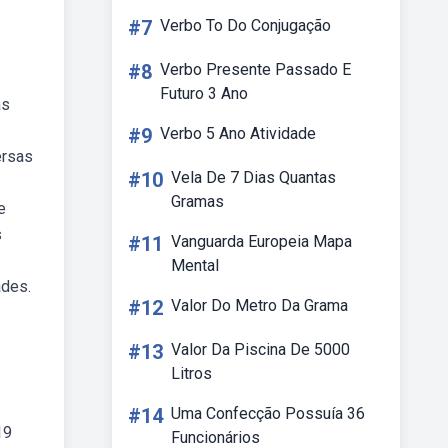
#7
Verbo To Do Conjugação
#8
Verbo Presente Passado E
Futuro 3 Ano
as
#9
Verbo 5 Ano Atividade
ersas
#10
Vela De 7 Dias Quantas
Gramas
e
s
#11
Vanguarda Europeia Mapa
Mental
ades.
#12
Valor Do Metro Da Grama
#13
Valor Da Piscina De 5000
Litros
#14
Uma Confecção Possuía 36
19
Funcionários