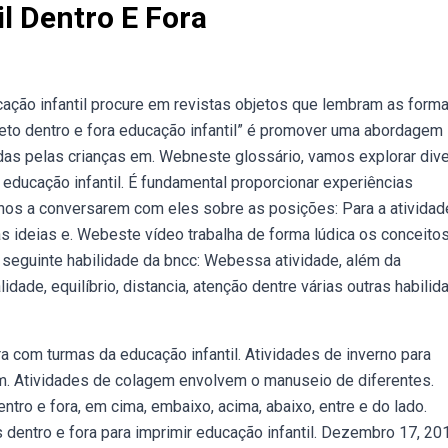
l Dentro E Fora
ção infantil procure em revistas objetos que lembram as form
ojeto dentro e fora educação infantil” é promover uma abordagem
idas pelas crianças em. Webneste glossário, vamos explorar div
 educação infantil. É fundamental proporcionar experiências
nos a conversarem com eles sobre as posições: Para a atividad
uas ideias e. Webeste vídeo trabalha de forma lúdica os conceito
à seguinte habilidade da bncc: Webessa atividade, além da
idade, equilíbrio, distancia, atenção dentre várias outras habilid
a com turmas da educação infantil. Atividades de inverno para
em. Atividades de colagem envolvem o manuseio de diferentes.
tro e fora, em cima, embaixo, acima, abaixo, entre e do lado.
 dentro e fora para imprimir educação infantil. Dezembro 17, 20