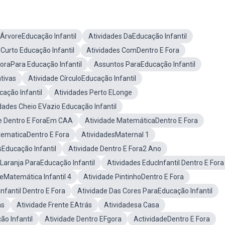
 ÁrvoreEducação Infantil
Atividades DaEducação Infantil
Curto Educação Infantil
Atividades ComDentro E Fora
ForaPara Educação Infantil
Assuntos ParaEducação Infantil
tivas
Atividade CírculoEducação Infantil
cação Infantil
Atividades Perto ELonge
dades Cheio EVazio Educação Infantil
e Dentro E ForaEm CAA
Atividade MatemáticaDentro E Fora
tematicaDentro E Fora
AtividadesMaternal 1
Educação Infantil
Atividade Dentro E Fora2 Ano
 Laranja ParaEducação Infantil
Atividades EducInfantil Dentro E Fora
eMatemática Infantil 4
Atividade PintinhoDentro E Fora
Infantil Dentro E Fora
Atividade Das Cores ParaEducação Infantil
as
Atividade Frente EAtrás
Atividadesa Casa
o Infantil
Atividade Dentro EFgora
ActividadeDentro E Fora