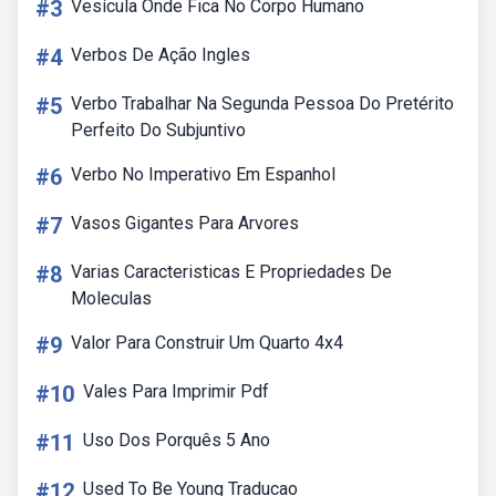
#3
Vesícula Onde Fica No Corpo Humano
#4
Verbos De Ação Ingles
#5
Verbo Trabalhar Na Segunda Pessoa Do Pretérito
Perfeito Do Subjuntivo
#6
Verbo No Imperativo Em Espanhol
#7
Vasos Gigantes Para Arvores
#8
Varias Caracteristicas E Propriedades De
Moleculas
#9
Valor Para Construir Um Quarto 4x4
#10
Vales Para Imprimir Pdf
#11
Uso Dos Porquês 5 Ano
#12
Used To Be Young Traducao