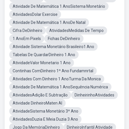
Atividade De Matemática 1 AnoSistema Monetário
AtividadesDolar Exercise
Atividade De Matemática 1 AnoDe Natal
Cifra DeDinheiro
AtividadesMedidas De Tempo
1 AnoEm Pixels
Fichas DeDinheiro
Atividade Sistema Monetário Brasileiro1 Ano
Tabelas De QuardarDinheiro 1 Ano
AtividadeValor Monetario 1 Ano
Continhas ComDinheiro 1º Ano Fundamnrtal
Atividades Com Dinheiro 1 AnoTurma Da Monica
Atividade De Matemática 1 AnoSequência Numérica
AtividadesAdição E Subtração
DinheirinhoAtividades
Atividade DinheiroMaten Al
AtividadeSistema Monetário 3º Ano
AtividadesDuzia E Meia Duzia 3 Ano
Jogo Da MemóriaDinheiro
DinheiroInfantil Atividade