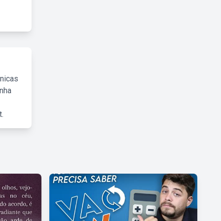
cnicas
inha
.