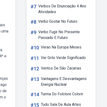
#7
Verbos De Enunciação 4 Ano
Atividades
#8
Verbo Gostar No Futuro
ais
m uma
#9
Verbo Fugir No Presente
e
Passado E Futuro
#10
Verao Na Europa Meses
ra
4º e
#11
Ver Grilo Verde Significado
#12
Ventos De São Zacarias
anças
#13
Vantagens E Desvantagens
Energia Nuclear
rago
o de
#14
Turma Do Folclore Colorir
am o
s
#15
Tudo Sala De Aula Artes