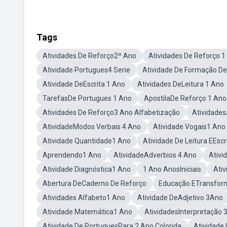
Tags
Atividades De Reforço2º Ano
Atividades De Reforço 1
Atividade Portugues4 Serie
Atividade De Formação De
Atividade DeEscrita 1 Ano
Atividades DeLeitura 1 Ano
TarefasDe Portugues 1 Ano
ApostilaDe Reforço 1 Ano
Atividades De Reforço3 Ano Alfabetização
Atividades
AtividadeModos Verbais 4 Ano
Atividade Vogais1 Ano
Atividade Quantidade1 Ano
Atividade De Leitura EEscr
Aprendendo1 Ano
AtividadeAdverbios 4 Ano
Ativi
Atividade Diagnóstica1 Ano
1 Ano AnosIniciais
Ati
Abertura DeCaderno De Reforço
Educação ETransfor
Atividades Alfabeto1 Ano
Atividade DeAdjetivo 3Ano
Atividade Matemática1 Ano
AtividadesInterpretação
Atividade De PortuguesPara 2 Ano Colorida
Atividade