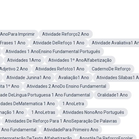
 AnoPara Imprimir
Atividade Reforço2 Ano
Frases 1 Ano
Atividade DeRefoço 1 Ano
Atividade Avaliativa1 A
Atividades 1 AnoEnsino Fundamental Português
Atividades 1Amo
Atividades 1º AnoAlfabetização
Adjetivo 2 Ano
Atividades Refotco1 Ano
CadernoDe Reforço
Atividade Junina1 Ano
Avaliação1 Ano
Atividades Sílabas1 
ita 1º Ano
Atividades 2 AnoDo Ensino Fundamental
dade DeLíngua Portuguesa 1 Ano Fundamental
Oralidade1 Ano
vidades DeMatematica 1 Ano
1 AnoLetra
mação 1 Ano
1 AnoLetras
Atividades NonoAno Português
Atividades De Reforço Para 1 AnoSeparação De Palavras
 3 Ano Fundamental
AtividadePara Primeiro Ano
 Interpretação DeTexto Alfabetização
Apostila De ReforçoEscolar