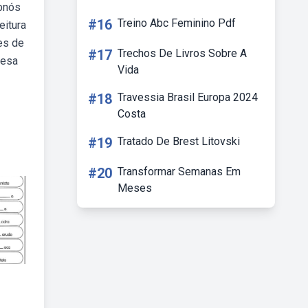
ebnós
#16
Treino Abc Feminino Pdf
eitura
es de
#17
Trechos De Livros Sobre A
uesa
Vida
#18
Travessia Brasil Europa 2024
Costa
#19
Tratado De Brest Litovski
#20
Transformar Semanas Em
Meses