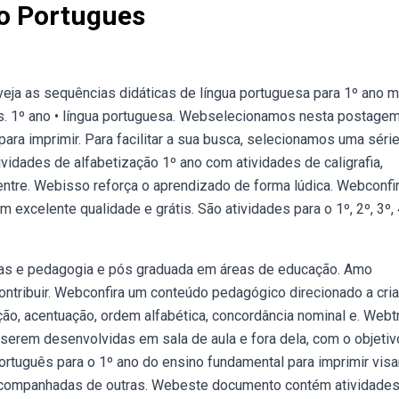
no Portugues
eja as sequências didáticas de língua portuguesa para 1º ano m
s. 1º ano • língua portuguesa. Webselecionamos nesta postage
ara imprimir. Para facilitar a sua busca, selecionamos uma séri
idades de alfabetização 1º ano com atividades de caligrafia,
dentre. Webisso reforça o aprendizado de forma lúdica. Webconfi
 excelente qualidade e grátis. São atividades para o 1º, 2º, 3º, 
ras e pedagogia e pós graduada em áreas de educação. Amo
contribuir. Webconfira um conteúdo pedagógico direcionado a cri
ação, acentuação, ordem alfabética, concordância nominal e. Webt
serem desenvolvidas em sala de aula e fora dela, com o objetiv
rtuguês para o 1º ano do ensino fundamental para imprimir vis
acompanhadas de outras. Webeste documento contém atividade