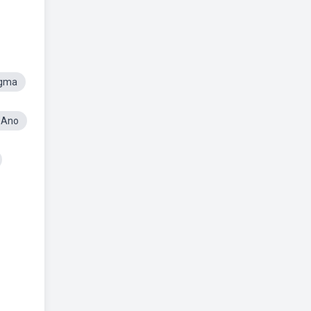
igma
 Ano