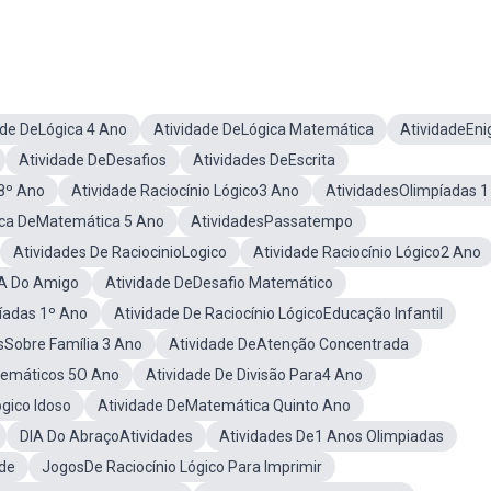
ade DeLógica 4 Ano
Atividade DeLógica Matemática
AtividadeEn
Atividade DeDesafios
Atividades DeEscrita
8º Ano
Atividade Raciocínio Lógico3 Ano
AtividadesOlimpíadas 1
ica DeMatemática 5 Ano
AtividadesPassatempo
Atividades De RaciocinioLogico
Atividade Raciocínio Lógico2 Ano
IA Do Amigo
Atividade DeDesafio Matemático
íadas 1º Ano
Atividade De Raciocínio LógicoEducação Infantil
sSobre Família 3 Ano
Atividade DeAtenção Concentrada
temáticos 5O Ano
Atividade De Divisão Para4 Ano
ogico Idoso
Atividade DeMatemática Quinto Ano
DIA Do AbraçoAtividades
Atividades De1 Anos Olimpiadas
de
JogosDe Raciocínio Lógico Para Imprimir