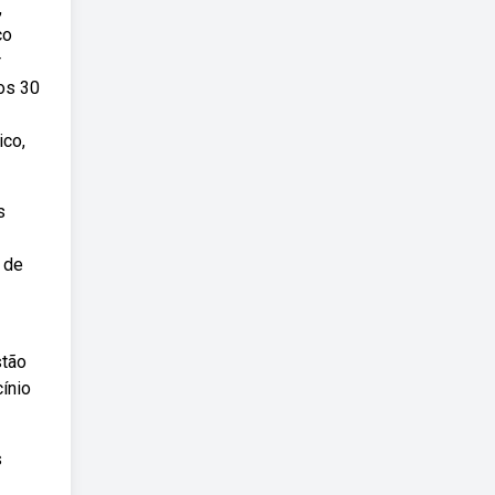
,
co
r
os 30
ico,
s
 de
stão
ínio
s