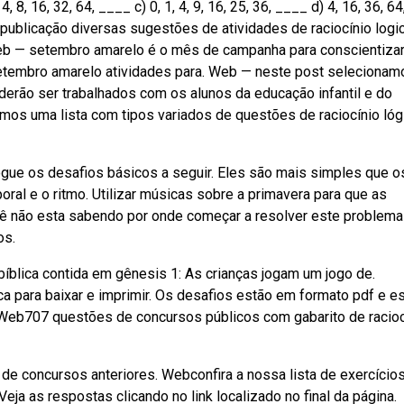
 8, 16, 32, 64, ____ c) 0, 1, 4, 9, 16, 25, 36, ____ d) 4, 16, 36, 64
a publicação diversas sugestões de atividades de raciocínio logi
 Web — setembro amarelo é o mês de campanha para conscientiza
Setembro amarelo atividades para. Web — neste post selecionam
derão ser trabalhados com os alunos da educação infantil e do
amos uma lista com tipos variados de questões de raciocínio lóg
ogue os desafios básicos a seguir. Eles são mais simples que o
poral e o ritmo. Utilizar músicas sobre a primavera para que as
ê não esta sabendo por onde começar a resolver este problema
os.
 bíblica contida em gênesis 1: As crianças jogam um jogo de.
ca para baixar e imprimir. Os desafios estão em formato pdf e e
l,. Web707 questões de concursos públicos com gabarito de racioc
 de concursos anteriores. Webconfira a nossa lista de exercício
eja as respostas clicando no link localizado no final da página.