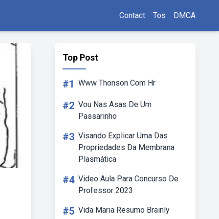
Contact
Tos
DMCA
Top Post
#1
Www Thonson Com Hr
#2
Vou Nas Asas De Um
Passarinho
#3
Visando Explicar Uma Das
Propriedades Da Membrana
Plasmática
#4
Video Aula Para Concurso De
Professor 2023
#5
Vida Maria Resumo Brainly