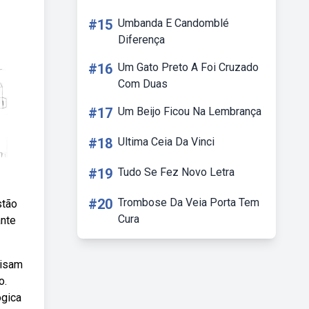
#15
Umbanda E Candomblé
Diferença
#16
Um Gato Preto A Foi Cruzado
Com Duas
#17
Um Beijo Ficou Na Lembrança
#18
Ultima Ceia Da Vinci
#19
Tudo Se Fez Novo Letra
#20
Trombose Da Veia Porta Tem
stão
Cura
ante
cisam
o.
ógica