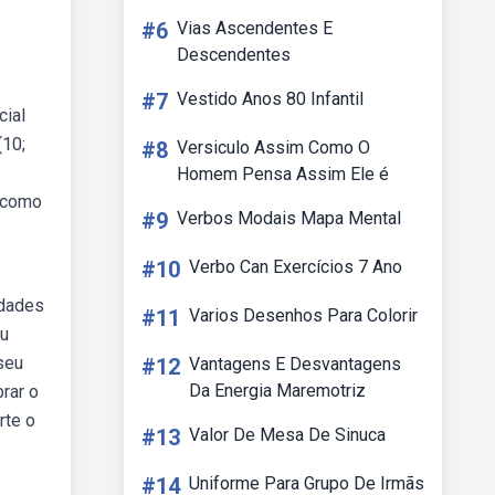
#6
Vias Ascendentes E
Descendentes
#7
Vestido Anos 80 Infantil
cial
(10;
#8
Versiculo Assim Como O
Homem Pensa Assim Ele é
u como
#9
Verbos Modais Mapa Mental
#10
Verbo Can Exercícios 7 Ano
idades
#11
Varios Desenhos Para Colorir
eu
seu
#12
Vantagens E Desvantagens
Da Energia Maremotriz
rar o
rte o
#13
Valor De Mesa De Sinuca
#14
Uniforme Para Grupo De Irmãs