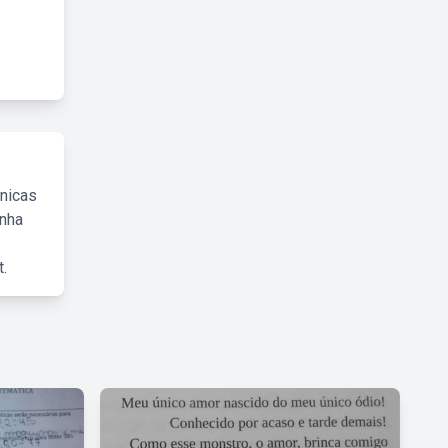
cnicas
inha
.