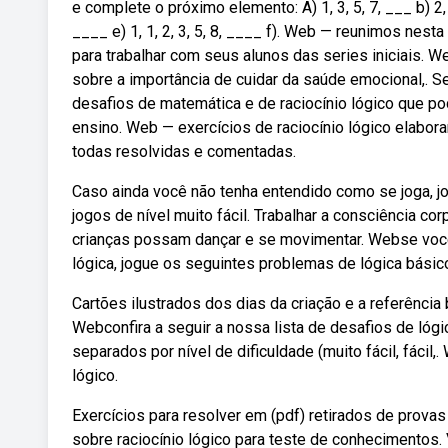
e complete o próximo elemento: A) 1, 3, 5, 7, ___ b) 2, 4,
____ e) 1, 1, 2, 3, 5, 8, ____ f). Web — reunimos nest
para trabalhar com seus alunos das series iniciais.
sobre a importância de cuidar da saúde emocional,. 
desafios de matemática e de raciocínio lógico que po
ensino. Web — exercícios de raciocínio lógico elabor
todas resolvidas e comentadas.
Caso ainda você não tenha entendido como se joga, j
jogos de nível muito fácil. Trabalhar a consciência cor
crianças possam dançar e se movimentar. Webse voc
lógica, jogue os seguintes problemas de lógica básic
Cartões ilustrados dos dias da criação e a referência
Webconfira a seguir a nossa lista de desafios de lógi
separados por nível de dificuldade (muito fácil, fáci
lógico.
Exercícios para resolver em (pdf) retirados de provas
sobre raciocínio lógico para teste de conhecimentos. V