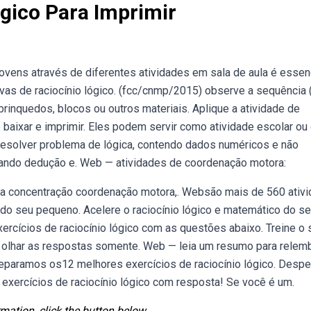
ógico Para Imprimir
jovens através de diferentes atividades em sala de aula é essen
vas de raciocínio lógico. (fcc/cnmp/2015) observe a sequência 
rinquedos, blocos ou outros materiais. Aplique a atividade de
aixar e imprimir. Eles podem servir como atividade escolar o
Resolver problema de lógica, contendo dados numéricos e não
icando dedução e. Web — atividades de coordenação motora:
 e a concentração coordenação motora,. Websão mais de 560 ativ
o do seu pequeno. Acelere o raciocínio lógico e matemático do s
xercícios de raciocínio lógico com as questões abaixo. Treine o 
e olhar as respostas somente. Web — leia um resumo para relemb
Separamos os12 melhores exercícios de raciocínio lógico. Despe
xercícios de raciocínio lógico com resposta! Se você é um.
mation, click the button below.