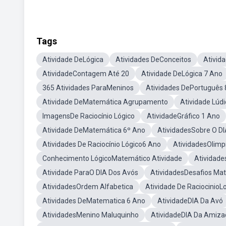
Tags
Atividade DeLógica
Atividades DeConceitos
Ativid
AtividadeContagem Até 20
Atividade DeLógica 7 Ano
365 Atividades ParaMeninos
Atividades DePortuguês 
Atividade DeMatemática Agrupamento
Atividade Lúd
ImagensDe Raciocínio Lógico
AtividadeGráfico 1 Ano
Atividade DeMatemática 6º Ano
AtividadesSobre O D
Atividades De Raciocínio Lógico6 Ano
AtividadesOlimp
Conhecimento LógicoMatemático Atividade
Atividade
Atividade ParaO DIA Dos Avós
AtividadesDesafios Ma
AtividadesOrdem Alfabetica
Atividade De RaciocinioL
Atividades DeMatematica 6 Ano
AtividadeDIA Da Avó
AtividadesMenino Maluquinho
AtividadeDIA Da Amiza