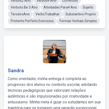
Verbos2 Ano
Verbos4 Ano
OSVerbos
Verboto Be 3 Ano
Atividades Para4 Ano
Sujeito
TerceiroAno
VerboTrabalhar
Substantivo Proprio
Preterito Perfeito Exercicios
Formas Verbais Simples
Sandra
Como orientador, minha entrega é completa ao
progresso dos alunos no contexto escolar, adotando
técnicas pedagógicas que valorizam relações
autênticas e são impulsionadas por criatividade e
entusiasmo. Minha meta é guiar os estudantes em sua
trajetória para se tornarem uma geração excepcional,