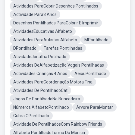
Atividades ParaCobrir Desenhos Pontilhados
Actividade Para3 Anos
Desenhos Pontilhados ParaColorir E Imprimir
AtividadesEducativas Alfabeto
Atividades ParaAutistas Alfabeto
MPontilhado
DPontilhado
Tarefas Pontilhadas
AtividadeJonatha Potilhado
Atividades DeAlfabetização Vogais Pontilhadas
Actividades Crianças 4 Anos
AeiouPontilhado
Atividades ParaCoordenação Motora Fina
Atividades De PontilhadoCat
Jogos De PontilhadoNa Brincadeira
Números AlfabetoPontilhado
Árvore ParaMontar
Cubra OPontilhado
Atividade De PontilhadosCom Rainbow Friends
Alfabeto PontilhadoTurma Da Monica