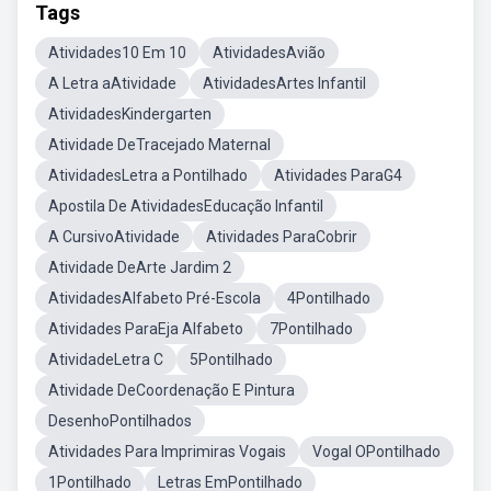
Tags
Atividades10 Em 10
AtividadesAvião
A Letra aAtividade
AtividadesArtes Infantil
AtividadesKindergarten
Atividade DeTracejado Maternal
AtividadesLetra a Pontilhado
Atividades ParaG4
Apostila De AtividadesEducação Infantil
A CursivoAtividade
Atividades ParaCobrir
Atividade DeArte Jardim 2
AtividadesAlfabeto Pré-Escola
4Pontilhado
Atividades ParaEja Alfabeto
7Pontilhado
AtividadeLetra C
5Pontilhado
Atividade DeCoordenação E Pintura
DesenhoPontilhados
Atividades Para Imprimiras Vogais
Vogal OPontilhado
1Pontilhado
Letras EmPontilhado