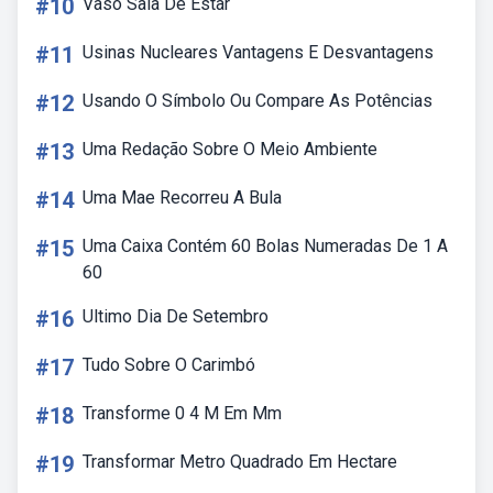
#10
Vaso Sala De Estar
#11
Usinas Nucleares Vantagens E Desvantagens
#12
Usando O Símbolo Ou Compare As Potências
#13
Uma Redação Sobre O Meio Ambiente
#14
Uma Mae Recorreu A Bula
#15
Uma Caixa Contém 60 Bolas Numeradas De 1 A
60
#16
Ultimo Dia De Setembro
#17
Tudo Sobre O Carimbó
#18
Transforme 0 4 M Em Mm
#19
Transformar Metro Quadrado Em Hectare