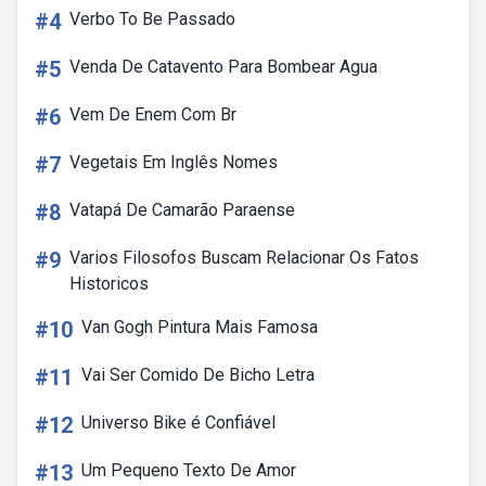
#4
Verbo To Be Passado
#5
Venda De Catavento Para Bombear Agua
#6
Vem De Enem Com Br
#7
Vegetais Em Inglês Nomes
#8
Vatapá De Camarão Paraense
#9
Varios Filosofos Buscam Relacionar Os Fatos
Historicos
#10
Van Gogh Pintura Mais Famosa
#11
Vai Ser Comido De Bicho Letra
#12
Universo Bike é Confiável
#13
Um Pequeno Texto De Amor