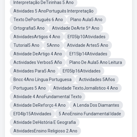
Interpretação DeTirinhas 5 Ano
Atividades 5 AnoPortuguês Interpretação
Texto DePortuguês 6 Ano
Plano Aula5 Ano
Ortografia5 Ano
Atividade DeArte 5º Ano
AtividadesArtigos 4 Ano
Ef05lp10Atividades
Tutorial5 Ano
5Anno
Atividade Artes5 Ano
Atividade DeArtigo 4 Ano
Ef15lp14Atividades
Actividades Verbos5 Año
Plano De Aula5 Ano Leitura
Atividades Para5 Ano
Ef05lp16Atividades
Bncc 4Ano Língua Portuguesa
Actividades 5Años
Portugues 5 Ano
Atividade TextoJornalístico 4 Ano
Atividade 4 AnoFundamental Texto
Atividade DeReforço 4 Ano
A Lenda Dos Diamantes
Ef04lp15Atividades
5 AnoEnsino Fundamental Idade
Atividade DeHistória E Geografia
AtividadesEnsino Religioso 2 Ano