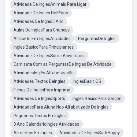
Atividade De InglesAnimais Para Ligar
Atividade De Ingles De8ºano
Atividades De Ingles5 Ano
Aulas De InglesPara Criancas
Alfabeto Em InglêsAtividades
PerguntasDe Ingles
Ingles BasicoPara Principiantes
Atividade De InglesSobre Aniversario
Camiseta Com as PerguntasDe Ingles De Atividade
AtividadesInglês Alfabetização
Atividades Textos DeInglês
InglesBasic OS
Fichas De InglesPara Imprimir
Atividades De InglesSports
Ingles BasicoPara Garçon
AtividadesPara Aluno Nao Alfabetizado De Ingles
Pequenos Textos EmIngles
3 Ano CalendarioIngles Atividades
Alimentos EmIngles
Atividades De InglesSad/Happy