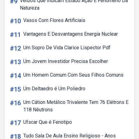
#9
Verbos Que Indicam Estado Ação E Fenomeno Da
Natureza
#10
Vasos Com Flores Artificiais
#11
Vantagens E Desvantagens Energia Nuclear
#12
Um Sopro De Vida Clarice Lispector Pdf
#13
Um Jovem Investidor Precisa Escolher
#14
Um Homem Comum Com Seus Filhos Comuns
#15
Um Deltaedro é Um Poliedro
#16
Um Cátion Metálico Trivalente Tem 76 Elétrons E
118 Nêutrons
#17
Ufscar Que é Fenotipo
#18
Tudo Sala De Aula Ensino Religioso - Anos