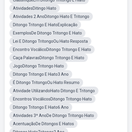
ClassifiqueEm Ditongo Tritongo E Hiato
AtividadesDitingo Hiato
Atividades 2 AnoDitongo Hiato E Tritongo
Ditongo Tritongo E HiatoExplicação
ExemplosDe Ditongo Tritongo E Hiato
Lei E Ditongo TritongoOu Hiato Resposta
Encontro VocálicoDitongo Tritongo E Hiato
Caça PalavrasDitongo Tritongo E Hiato
JogoDitongo Tritongo Hiato
Ditongo Tritongo E Hiato3 Ano
É Ditongo TritongoOu Hiato Resumo
Atividade UtilizandoHiato Ditongo E Tritongo
Encontros VocálicosDitongo Tritongo Hiato
Ditongo Tritongo E Hiato6 Ano
Atividades 3º AnoDe Ditongo Tritongo Hiato
AcentuaçãoDe Ditongos E Hiatos