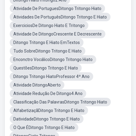
Ditongo HiatoTritongo2 Ano
Atividade De PortuguesDitongo Tritongo Hiato
Atividades De PortuguêsDitongo Tritongo E Hiato
ExerciciosDe Ditongo Hiato E Tritongo
Atividade De DitongoCrescente E Decrescente
Ditongo Tritongo E Hiato EmTextos
Tudo SobreDitongo Tritongo E Hiato
Enconctro VocálicoDitongo Tritongo Hiato
QuestõesDitongo Tritongo E Hiato
Ditongo Tritongo HiatoProfessor 4º Ano
Atividade DitongoAberto
Atividade Redução De Ditongo4 Ano
Classificação Das PalavrasDitongo Tritongo Hiato
AlfabetizaçãDitongo Tritongo E Hiato
DatividadeDitongo Tritongo E Hiato
O Que ÉDitongo Tritongo E Hiato