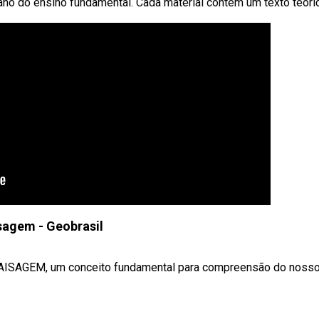
no do ensino fundamental. Cada material contém um texto teóric
sagem - Geobrasil
e PAISAGEM, um conceito fundamental para compreensão do noss