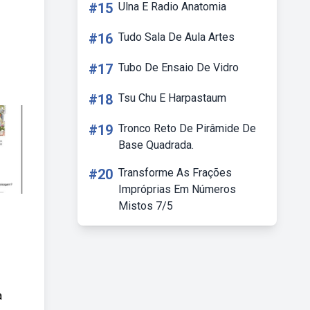
#15
Ulna E Radio Anatomia
#16
Tudo Sala De Aula Artes
#17
Tubo De Ensaio De Vidro
#18
Tsu Chu E Harpastaum
#19
Tronco Reto De Pirâmide De
Base Quadrada.
#20
Transforme As Frações
Impróprias Em Números
Mistos 7/5
a