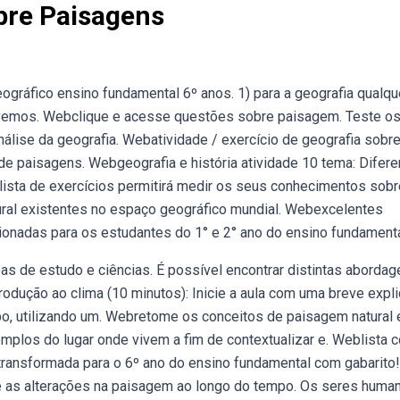
bre Paisagens
gráfico ensino fundamental 6º anos. 1) para a geografia qualqu
lvemos. Webclique e acesse questões sobre paisagem. Teste o
álise da geografia. Webatividade / exercício de geografia sobr
de paisagens. Webgeografia e história atividade 10 tema: Difer
lista de exercícios permitirá medir os seus conhecimentos sobr
tural existentes no espaço geográfico mundial. Webexcelentes
ionadas para os estudantes do 1° e 2° ano do ensino fundamenta
s de estudo e ciências. É possível encontrar distintas aborda
trodução ao clima (10 minutos): Inicie a aula com uma breve expl
po, utilizando um. Webretome os conceitos de paisagem natural 
xemplos do lugar onde vivem a fim de contextualizar e. Weblista 
transformada para o 6º ano do ensino fundamental com gabarito!
e as alterações na paisagem ao longo do tempo. Os seres huma