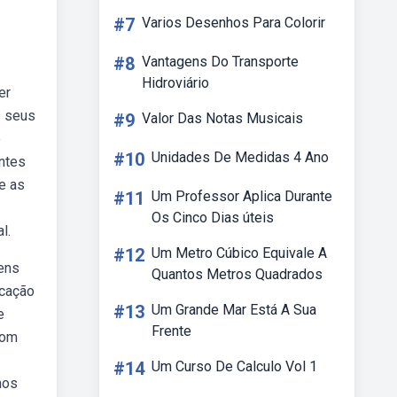
#7
Varios Desenhos Para Colorir
#8
Vantagens Do Transporte
Hidroviário
er
s seus
#9
Valor Das Notas Musicais
e
#10
Unidades De Medidas 4 Ano
entes
e as
#11
Um Professor Aplica Durante
Os Cinco Dias úteis
l.
#12
Um Metro Cúbico Equivale A
gens
Quantos Metros Quadrados
icação
#13
Um Grande Mar Está A Sua
e
Frente
com
#14
Um Curso De Calculo Vol 1
nos