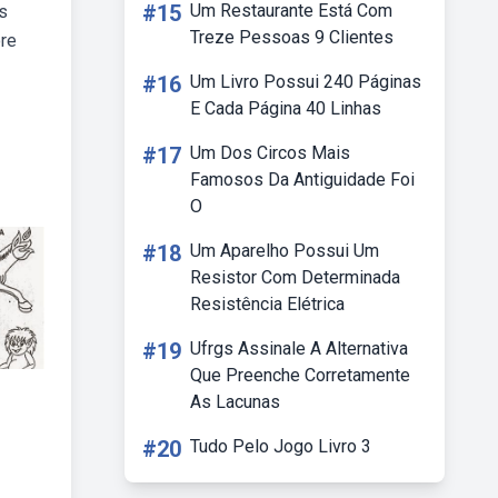
#15
Um Restaurante Está Com
as
Treze Pessoas 9 Clientes
ore
#16
Um Livro Possui 240 Páginas
E Cada Página 40 Linhas
#17
Um Dos Circos Mais
Famosos Da Antiguidade Foi
O
#18
Um Aparelho Possui Um
Resistor Com Determinada
Resistência Elétrica
#19
Ufrgs Assinale A Alternativa
Que Preenche Corretamente
As Lacunas
#20
Tudo Pelo Jogo Livro 3