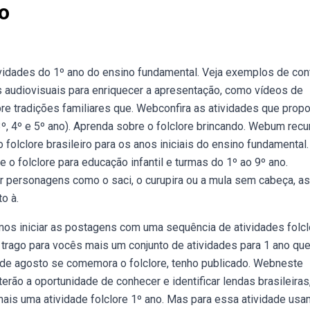
no
ividades do 1º ano do ensino fundamental. Veja exemplos de con
sos audiovisuais para enriquecer a apresentação, como vídeos de
bre tradições familiares que. Webconfira as atividades que pro
 3º, 4º e 5º ano). Aprenda sobre o folclore brincando. Webum rec
 folclore brasileiro para os anos iniciais do ensino fundamental.
 o folclore para educação infantil e turmas do 1º ao 9º ano.
 personagens como o saci, o curupira ou a mula sem cabeça, as
o à.
mos iniciar as postagens com uma sequência de atividades folcl
 trago para vocês mais um conjunto de atividades para 1 ano qu
2 de agosto se comemora o folclore, tenho publicado. Webneste
erão a oportunidade de conhecer e identificar lendas brasileiras
ais uma atividade folclore 1º ano. Mas para essa atividade us