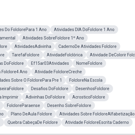
es Do FolclorePara 1 Ano
Atividades DIA DoFolclore 1 Ano
damental
Atividades SobreFolclore 1º Ano
lore
AtividadesAdivinha
CadernoDe Atividades Folclore
ore
TarefaFolclore
AtividadeFolclórica
Atividade DeColorir Folc
as DoFolclore
Ef15ar03Atividades
NomeFolclore
 Folclore4 Ano
Atividade FolcloreCreche
dades Sobre O FolclorePara Pre 1
FolcloreNa Escola
seiraFolclore
Desafios DoFolclore
DesenhosFolclore
a Imprimir
Adivinhas DoFolclore
AcrosticoFolclore
FolcloreParaense
Desenho SobreFolclore
no
Plano DeAula Folclore
Atividades Sobre FolcloreAlfabetização
e
Quebra CabeçaDe Folclore
Atividade FolcloreEscrita Caderno