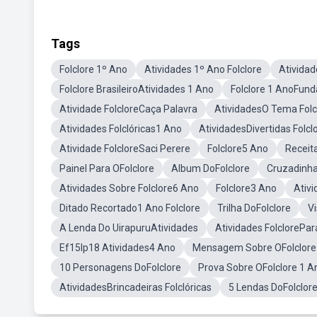
Tags
Folclore 1º Ano
Atividades 1º Ano Folclore
Atividad
Folclore BrasileiroAtividades 1 Ano
Folclore 1 AnoFun
Atividade FolcloreCaça Palavra
AtividadesO Tema Folc
Atividades Folclóricas1 Ano
AtividadesDivertidas Folcl
Atividade FolcloreSaci Perere
Folclore5 Ano
Receit
Painel Para OFolclore
Album DoFolclore
Cruzadinha
Atividades Sobre Folclore6 Ano
Folclore3 Ano
Ativi
Ditado Recortado1 Ano Folclore
Trilha DoFolclore
Vi
A Lenda Do UirapuruAtividades
Atividades FolclorePar
Ef15lp18 Atividades4 Ano
Mensagem Sobre OFolclore
10 Personagens DoFolclore
Prova Sobre OFolclore 1 A
AtividadesBrincadeiras Folclóricas
5 Lendas DoFolclor