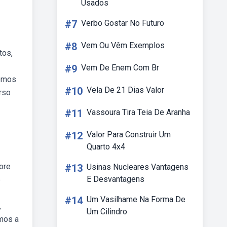
Usados
#7
Verbo Gostar No Futuro
#8
Vem Ou Vêm Exemplos
tos,
#9
Vem De Enem Com Br
pomos
#10
Vela De 21 Dias Valor
urso
#11
Vassoura Tira Teia De Aranha
#12
Valor Para Construir Um
Quarto 4x4
ore
#13
Usinas Nucleares Vantagens
E Desvantagens
e
#14
Um Vasilhame Na Forma De
,
Um Cilindro
amos a