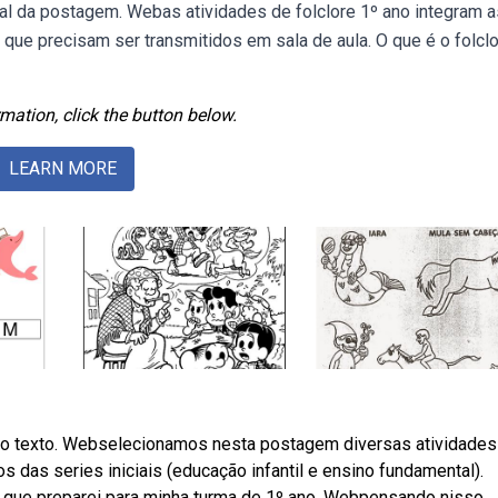
final da postagem. Webas atividades de folclore 1º ano integram 
 que precisam ser transmitidos em sala de aula. O que é o folcl
mation, click the button below.
LEARN MORE
 no texto. Webselecionamos nesta postagem diversas atividades
os das series iniciais (educação infantil e ensino fundamental).
e que preparei para minha turma de 1º ano. Webpensando nisso,