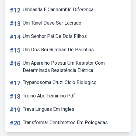
#12
Umbanda E Candomblé Diferença
#13
Um Túnel Deve Ser Lacrado
#14
Um Senhor Pai De Dois Filhos
#15
Um Dos Boi Bumbás De Parintins
#16
Um Aparelho Possui Um Resistor Com
Determinada Resistência Elétrica
#17
Trypanosoma Cruzi Ciclo Biologico
#18
Treino Abc Feminino Pdf
#19
Trava Linguas Em Ingles
#20
Transformar Centímetros Em Polegadas