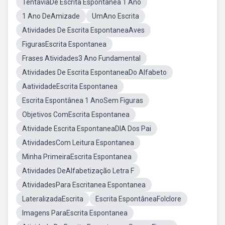
TentaviaDe Escrita Espontanea 1 Ano
1 Ano DeAmizade
UmAno Escrita
Atividades De Escrita EspontaneaAves
FigurasEscrita Espontanea
Frases Atividades3 Ano Fundamental
Atividades De Escrita EspontaneaDo Alfabeto
AatividadeEscrita Espontanea
Escrita Espontânea 1 AnoSem Figuras
Objetivos ComEscrita Espontanea
Atividade Escrita EspontaneaDIA Dos Pai
AtividadesCom Leitura Espontanea
Minha PrimeiraEscrita Espontanea
Atividades DeAlfabetização Letra F
AtividadesPara Escritanea Espontanea
LateralizadaEscrita
Escrita EspontâneaFolclore
Imagens ParaEscrita Espontanea