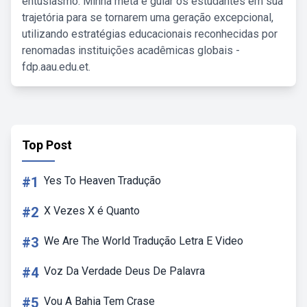
entusiasmo. Minha meta é guiar os estudantes em sua
trajetória para se tornarem uma geração excepcional,
utilizando estratégias educacionais reconhecidas por
renomadas instituições acadêmicas globais -
fdp.aau.edu.et.
Top Post
#1
Yes To Heaven Tradução
#2
X Vezes X é Quanto
#3
We Are The World Tradução Letra E Video
#4
Voz Da Verdade Deus De Palavra
#5
Vou A Bahia Tem Crase