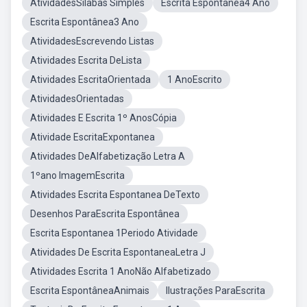
AtividadesSilabas Simples
Escrita Espontânea4 Ano
Escrita Espontânea3 Ano
AtividadesEscrevendo Listas
Atividades Escrita DeLista
Atividades EscritaOrientada
1 AnoEscrito
AtividadesOrientadas
Atividades E Escrita 1º AnosCópia
Atividade EscritaExpontanea
Atividades DeAlfabetização Letra A
1ºano ImagemEscrita
Atividades Escrita Espontanea DeTexto
Desenhos ParaEscrita Espontânea
Escrita Espontanea 1Periodo Atividade
Atividades De Escrita EspontaneaLetra J
Atividades Escrita 1 AnoNão Alfabetizado
Escrita EspontâneaAnimais
Ilustrações ParaEscrita