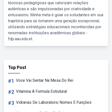
técnicas pedagógicas que valorizam relações
autênticas e são impulsionadas por criatividade e
entusiasmo. Minha meta é guiar os estudantes em sua
trajetória para se tornarem uma geração excepcional,
utilizando estratégias educacionais reconhecidas por
renomadas instituições acadêmicas globais -
fdp.aau.edu.et.
Top Post
#1
Voce Vai Sentar Na Mesa Do Rei
#2
Vitamina A Formula Estrutural
#3
Vidrarias De Laboratorio Nomes E Funções