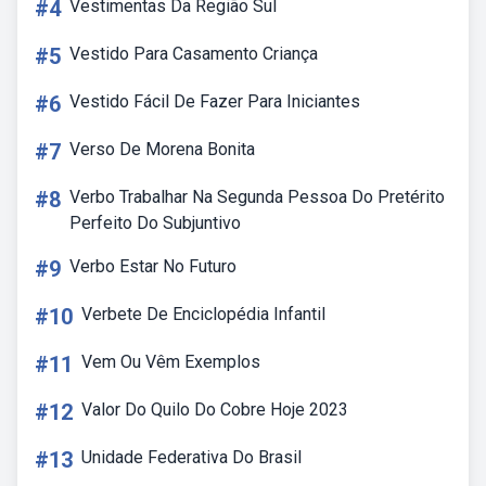
#4
Vestimentas Da Região Sul
#5
Vestido Para Casamento Criança
#6
Vestido Fácil De Fazer Para Iniciantes
#7
Verso De Morena Bonita
#8
Verbo Trabalhar Na Segunda Pessoa Do Pretérito
Perfeito Do Subjuntivo
#9
Verbo Estar No Futuro
#10
Verbete De Enciclopédia Infantil
#11
Vem Ou Vêm Exemplos
#12
Valor Do Quilo Do Cobre Hoje 2023
#13
Unidade Federativa Do Brasil