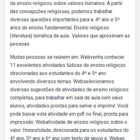
de ensino religioso sobre valores humanos. A partir
das concepções religiosas, podemos trabalhar
diversas questões importantes para a. 4º ano e 5º
anos do ensino fundamental. Ensino religioso
(literatura) temática da aula:. Valores que aproximam as
pessoas.
Muitas pessoas se reúnem em. Webvenha conhecer
11 excelentes atividades lúdicas de ensino religioso
direcionadas aos estudantes do 4º e 5º ano
envolvendo diversos temas. Webselecionamos
diversas sugestões de atividades de ensino religioso
completas, para trabalhar em sala de aula com seus
alunos, atividades prontas para salvar e imprimir. Você
pode baixar esta atividade em pdf no final, pronta para
impressão. Webatividade de ensino religioso sobre o
valor: Honestidade, direcionada para os estudantes do
4º ano, 5º ano e 6º ano com texto de apoio e. Webas