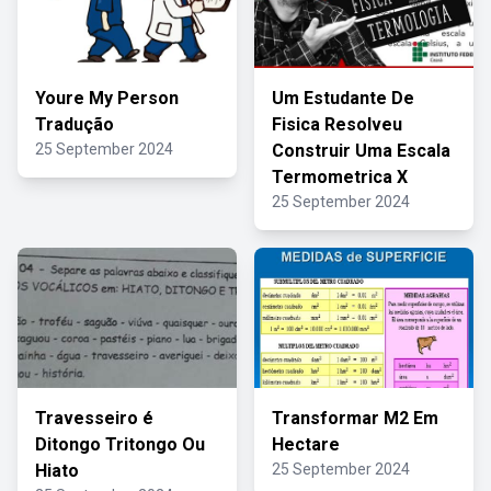
Youre My Person
Um Estudante De
Tradução
Fisica Resolveu
25 September 2024
Construir Uma Escala
Termometrica X
25 September 2024
Travesseiro é
Transformar M2 Em
Ditongo Tritongo Ou
Hectare
Hiato
25 September 2024