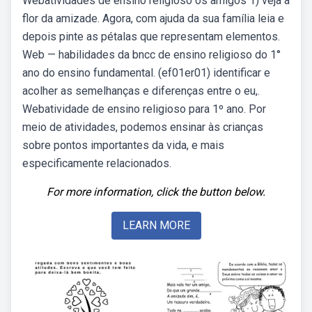
Webatividades de ensino religioso os amigos 1) veja a
flor da amizade. Agora, com ajuda da sua família leia e
depois pinte as pétalas que representam elementos.
Web — habilidades da bncc de ensino religioso do 1°
ano do ensino fundamental. (ef01er01) identificar e
acolher as semelhanças e diferenças entre o eu,.
Webatividade de ensino religioso para 1º ano. Por
meio de atividades, podemos ensinar às crianças
sobre pontos importantes da vida, e mais
especificamente relacionados.
For more information, click the button below.
LEARN MORE