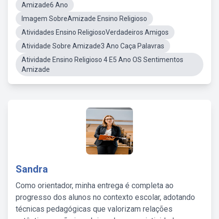
Amizade6 Ano
Imagem SobreAmizade Ensino Religioso
Atividades Ensino ReligiosoVerdadeiros Amigos
Atividade Sobre Amizade3 Ano Caça Palavras
Atividade Ensino Religioso 4 E5 Ano OS Sentimentos
Amizade
Sandra
Como orientador, minha entrega é completa ao
progresso dos alunos no contexto escolar, adotando
técnicas pedagógicas que valorizam relações