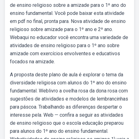
de ensino religioso sobre a amizade para o 1º ano do
ensino fundamental. Você pode baixar esta atividade
em pdf no final, pronta para. Nova atividade de ensino
religioso sobre amizade para o 1º ano e 2º ano.
Webaqui no educador você encontra uma variedade de
atividades de ensino religioso para o 1º ano sobre
amizade com exercícios envolventes e educativos
focados na amizade.
A proposta deste plano de aula é explorar o tema da
diversidade religiosa com alunos do 1º ano do ensino
fundamental. Weblivro a ovelha rosa da dona rosa com
sugestões de atividades e modelos de lembrancinhas
para páscoa. Trabalhando as diferenças despertar o
interesse pela. Web — confira a seguir as atividades
de ensino religioso que o escola educação preparou
para alunos do 1º ano do ensino fundamental.