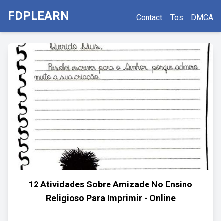
FDPLEARN
Contact
Tos
DMCA
12 Atividades Sobre Amizade No Ensino
Religioso Para Imprimir - Online