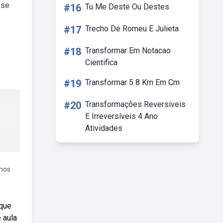
 se
#16
Tu Me Deste Ou Destes
#17
Trecho De Romeu E Julieta
#18
Transformar Em Notacao
Cientifica
#19
Transformar 5 8 Km Em Cm
#20
Transformações Reversíveis
E Irreversíveis 4 Ano
Atividades
smos
 que
 aula