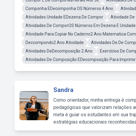
Compor E De ComporNumerais Até 50
Atividades De
Componha EDecomponha OS Números 4 Ano
Ativida
Atividades Unidade EDezena De Compor
Atividade D
Atividades De ComporOS Números Em Dezena E Unidade
Atividade Para Copiar No Caderno2 Ano Matematica Co
Deccompondo2 Ano Atividade
Atividades De De Comp
Atividades DeDecomposição 2 Ano
Exercícios De Co
Atividades De Composição EDecomposição Para Imprimir
Sandra
Como orientador, minha entrega é comp
pedagógicas que valorizam relações au
meta é guiar os estudantes em sua traj
estratégias educacionais reconhecidas