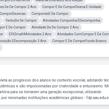
 ComporOS Números
Material Dourado2 Ano Adição
des De De Compor 2 Ano
Compor E De ComporDeena E Unidade
e ComporDezenas
CompondoE De Compor
VerboDe De Compor
Atividades Componha EDecomponha
mpor E De Compor
Atividade De De Compor 2 Ano
or
Ef02ma04Atividades 2 Ano
Atividades ComCompor E De Co
mposição EDecomposição 3 Ano
Compor E De ComporFundo Branco
leta ao progresso dos alunos no contexto escolar, adotando té
tênticas e são impulsionadas por criatividade e entusiasmo. M
etória para se tornarem uma geração excepcional, utilizando
 por renomadas instituições acadêmicas globais - fdp.aau.edu.et