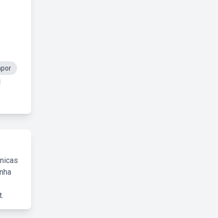
mpor
cnicas
inha
.