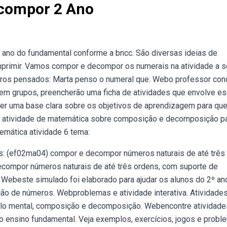
ecompor 2 Ano
º ano do fundamental conforme a bncc. São diversas ideias de
mprimir. Vamos compor e decompor os numerais na atividade a se
ros pensados: Marta penso o numeral que. Webo professor con
em grupos, preencherão uma ficha de atividades que envolve esc
ecer uma base clara sobre os objetivos de aprendizagem para qu
 atividade de matemática sobre composição e decomposição p
emática atividade 6 tema:
is: (ef02ma04) compor e decompor números naturais de até três
compor números naturais de até três ordens, com suporte de
. Webeste simulado foi elaborado para ajudar os alunos do 2º an
o de números. Webproblemas e atividade interativa. Atividade
ulo mental, composição e decomposição. Webencontre atividade
 ensino fundamental. Veja exemplos, exercícios, jogos e probl