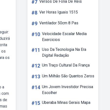
#7
Versos De Folia De Reis
#8
Ver Horas Iguais 1515
#9
Ventilador 50cm 8 Pas
guir:
#10
Velocidade Escalar Media
duzirá
Exercicios
rita
#11
Uso Da Tecnologia Na Era
e os
Digital Redação
ara os
#12
Um Traço Cultural Da França
#13
Um Milhão São Quantos Zeros
#14
Um Jovem Investidor Precisa
o a
Escolher
s com
s de
#15
Uberaba Minas Gerais Mapa
emas