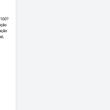
 100?
ição
ação
al,