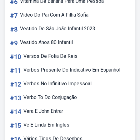
#6
Vitamina De Banana Para Uma Pessoa
#7
Vídeo Do Pai Com A Filha Sofia
#8
Vestido De São João Infantil 2023
#9
Vestido Anos 80 Infantil
#10
Versos De Folia De Reis
#11
Verbos Presente Do Indicativo Em Espanhol
#12
Verbos No Infinitivo Impessoal
#13
Verbo To Do Conjugação
#14
Vera E John Entrar
#15
Vc E Linda Em Ingles
#16
Vários Tipos De Desenhos