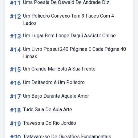
#11
Uma Poesia De Oswald De Andrade Diz
#12
Um Poliedro Convexo Tem 3 Faces Com 4
Lados
#13
Um Lugar Bem Longe Daqui Assistir Online
#14
Um Livro Possui 240 Páginas E Cada Página 40
Linhas
#15
Um Grande Mar Está A Sua Frente
#16
Um Deltaedro é Um Poliedro
#17
Um Beijo Durante Aquele Amor
#18
Tudo Sala De Aula Arte
#19
Travessia Do Rio Jordão
#20
Tratavam-se De Questões Fundamentais