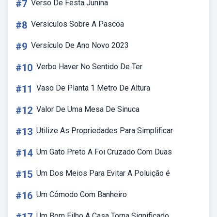
#7
Verso De Festa Junina
#8
Versiculos Sobre A Pascoa
#9
Versículo De Ano Novo 2023
#10
Verbo Haver No Sentido De Ter
#11
Vaso De Planta 1 Metro De Altura
#12
Valor De Uma Mesa De Sinuca
#13
Utilize As Propriedades Para Simplificar
#14
Um Gato Preto A Foi Cruzado Com Duas
#15
Um Dos Meios Para Evitar A Poluição é
#16
Um Cômodo Com Banheiro
Um Bom Filho A Casa Torna Significado