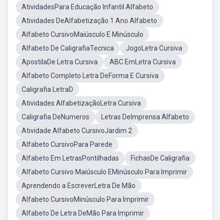
AtividadesPara Educação Infantil Alfabeto
Atividades DeAlfabetização 1 Ano Alfabeto
Alfabeto CursivoMaiúsculo E Minúsculo
Alfabeto De CaligrafiaTecnica
JogoLetra Cursiva
ApostilaDe Letra Cursiva
ABC EmLetra Cursiva
Alfabeto Completo Letra DeForma E Cursiva
Caligrafia LetraD
Atividades AlfabetizaçãoLetra Cursiva
Caligrafia DeNumeros
Letras DeImprensa Alfabeto
Atividade Alfabeto CursivoJardim 2
Alfabeto CursivoPara Parede
Alfabeto Em LetrasPontilhadas
FichasDe Caligrafia
Alfabeto Cursivo Maiúsculo EMinúsculo Para Imprimir
Aprendendo a EscreverLetra De Mão
Alfabeto CursivoMinúsculo Para Imprimir
Alfabeto De Letra DeMão Para Imprimir