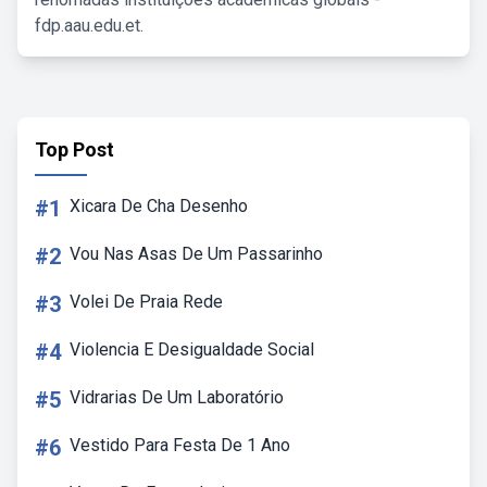
fdp.aau.edu.et.
Top Post
#1
Xicara De Cha Desenho
#2
Vou Nas Asas De Um Passarinho
#3
Volei De Praia Rede
#4
Violencia E Desigualdade Social
#5
Vidrarias De Um Laboratório
#6
Vestido Para Festa De 1 Ano