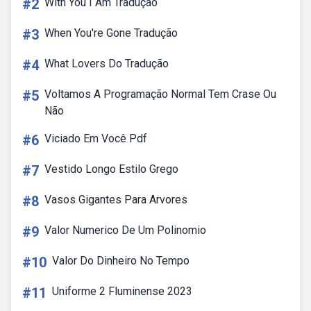
#2
With You I Am Tradução
#3
When You're Gone Tradução
#4
What Lovers Do Tradução
#5
Voltamos A Programação Normal Tem Crase Ou
Não
#6
Viciado Em Você Pdf
#7
Vestido Longo Estilo Grego
#8
Vasos Gigantes Para Arvores
#9
Valor Numerico De Um Polinomio
#10
Valor Do Dinheiro No Tempo
#11
Uniforme 2 Fluminense 2023