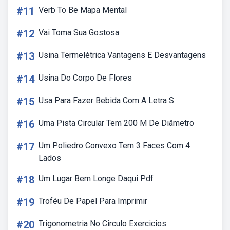
#11
Verb To Be Mapa Mental
#12
Vai Toma Sua Gostosa
#13
Usina Termelétrica Vantagens E Desvantagens
#14
Usina Do Corpo De Flores
#15
Usa Para Fazer Bebida Com A Letra S
#16
Uma Pista Circular Tem 200 M De Diâmetro
#17
Um Poliedro Convexo Tem 3 Faces Com 4
Lados
#18
Um Lugar Bem Longe Daqui Pdf
#19
Troféu De Papel Para Imprimir
#20
Trigonometria No Circulo Exercicios