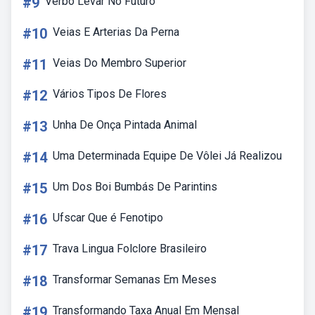
#9
Verbo Levar No Futuro
#10
Veias E Arterias Da Perna
#11
Veias Do Membro Superior
#12
Vários Tipos De Flores
#13
Unha De Onça Pintada Animal
#14
Uma Determinada Equipe De Vôlei Já Realizou
#15
Um Dos Boi Bumbás De Parintins
#16
Ufscar Que é Fenotipo
#17
Trava Lingua Folclore Brasileiro
#18
Transformar Semanas Em Meses
#19
Transformando Taxa Anual Em Mensal