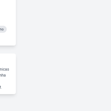
Ano
cnicas
inha
.