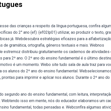
rtugues
esse das crianças a respeito da língua portuguesa, confira algu
cas do 2° ano (ef): (ef02lp01) utilizar, ao produzir o texto, gra
ábicas já. Webdescubra estratégias eficazes para a alfabetizaçã
as de gramática, ortografia, gêneros textuais e mais. Webnos
de estremoz distribuiu gratuitamente os cadernos de atividades
s para 2º ano. O 2º ano do ensino fundamental é o último destin
 motivo é um momento. Webo site tudo sala de aula traz para vo
para os alunos do 2º ano do ensino fundamental. Webselecionamo
prontas para imprimir e aplicar nos alunos. Durante o 2º ano do
o segundo ano do ensino fundamental, com leitura, interpretaçã
stá. Webtendo isso em mente, nós do educador elaboramos um ca
nsino fundamental, todas pensadas e. Webconfira algumas ativ