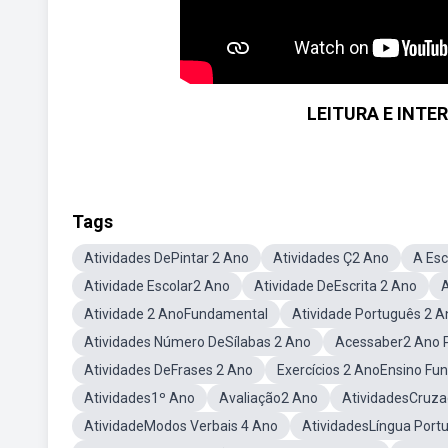
LEITURA E INTE
Tags
Atividades DePintar 2 Ano
Atividades Ç2 Ano
A Esc
Atividade Escolar2 Ano
Atividade DeEscrita 2 Ano
A
Atividade 2 AnoFundamental
Atividade Português 2 
Atividades Número DeSílabas 2 Ano
Acessaber2 Ano 
Atividades DeFrases 2 Ano
Exercícios 2 AnoEnsino Fu
Atividades1º Ano
Avaliação2 Ano
AtividadesCruza
AtividadeModos Verbais 4 Ano
AtividadesLíngua Port