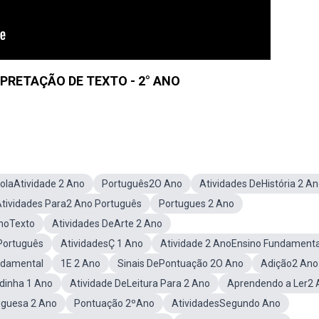
RPRETAÇÃO DE TEXTO - 2° ANO
olaAtividade 2 Ano
Português2O Ano
Atividades DeHistória 2 A
tividades Para2 Ano Português
Portugues 2 Ano
AnoTexto
Atividades DeArte 2 Ano
Português
AtividadesÇ 1 Ano
Atividade 2 AnoEnsino Fundamenta
ndamental
1E 2 Ano
Sinais DePontuação 2O Ano
Adição2 Ano
dinha 1 Ano
Atividade DeLeitura Para 2 Ano
Aprendendo a Ler2 
uguesa 2 Ano
Pontuação 2ºAno
AtividadesSegundo Ano