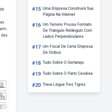
#15
Uma Empresa Construirá Sua
 de
Página Na Internet
 as
#16
Um Terreno Possui Formato
gem,
De Triângulo Retângulo Com
a das
Lados Perpendiculares
#17
Um Fiscal De Certa Empresa
De Onibus
#18
Tudo Sobre O Sertanejo
#19
Tudo Sobre O Parto Cesárea
#20
Trava Lingua Tres Tigres