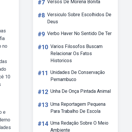
#7
Versos De Morena Bonita
#8
Versiculo Sobre Escolhidos De
Deus
mas
#9
Verbo Haver No Sentido De Ter
fia
o no
#10
Varios Filosofos Buscam
Relacionar Os Fatos
Historicos
 das
ado
#11
Unidades De Conservação
cê 10
Pernambuco
s
#12
Unha De Onça Pintada Animal
#13
Uma Reportagem Pequena
Para Trabalho De Escola
o e
derno
#14
Uma Redação Sobre O Meio
idades
Ambiente