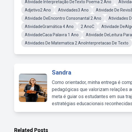
Atividade Interpretação DeTexto Poema 2 Ano
Ativid
Adjetivo2 Ano
Atividades3 Ano
Atividade De Revis
Atividade DeEncontro Consonantal 2 Ano
Atividades 
AtividadeGramática 4 Ano
2 AnoC
Atividade DeAlg
AtividadeCaca Palavra 1 Ano
Atividade DeLeitura Par
Atividades De Matematica 2 AnoInterpretacao De Texto
Sandra
Como orientador, minha entrega é comp
pedagógicas que valorizam relações au
meta é guiar os estudantes em sua traj
estratégias educacionais reconhecidas
Related Posts