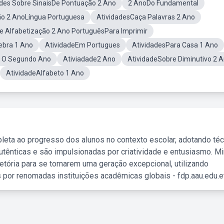
ades Sobre SinaisDe Pontuação 2 Ano
2 AnoDo Fundamental
ão 2 AnoLíngua Portuguesa
AtividadesCaça Palavras 2 Ano
De Alfabetização 2 Ano PortuguêsPara Imprimir
ebra 1 Ano
AtividadeEm Portugues
AtividadesPara Casa 1 Ano
a O Segundo Ano
Ativiadade2 Ano
AtividadeSobre Diminutivo 2 
AtividadeAlfabeto 1 Ano
leta ao progresso dos alunos no contexto escolar, adotando té
tênticas e são impulsionadas por criatividade e entusiasmo. M
etória para se tornarem uma geração excepcional, utilizando
 por renomadas instituições acadêmicas globais - fdp.aau.edu.et