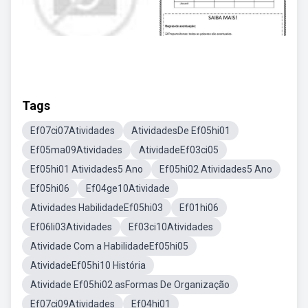
Tags
Ef07ci07Atividades
AtividadesDe Ef05hi01
Ef05ma09Atividades
AtividadeEf03ci05
Ef05hi01 Atividades5 Ano
Ef05hi02 Atividades5 Ano
Ef05hi06
Ef04ge10Atividade
Atividades HabilidadeEf05hi03
Ef01hi06
Ef06li03Atividades
Ef03ci10Atividades
Atividade Com a HabilidadeEf05hi05
AtividadeEf05hi10 História
Atividade Ef05hi02 asFormas De Organização
Ef07ci09Atividades
Ef04hi01