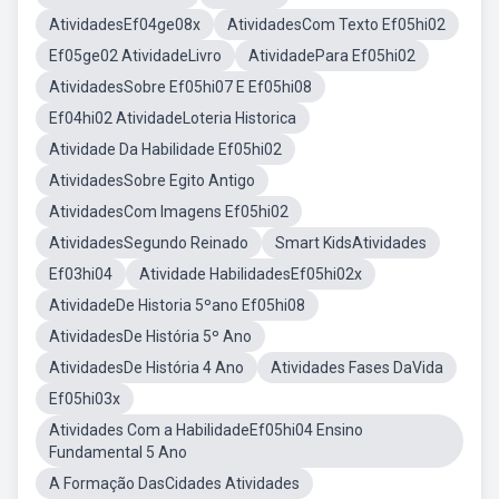
AtividadesEf04ge08x
AtividadesCom Texto Ef05hi02
Ef05ge02 AtividadeLivro
AtividadePara Ef05hi02
AtividadesSobre Ef05hi07 E Ef05hi08
Ef04hi02 AtividadeLoteria Historica
Atividade Da Habilidade Ef05hi02
AtividadesSobre Egito Antigo
AtividadesCom Imagens Ef05hi02
AtividadesSegundo Reinado
Smart KidsAtividades
Ef03hi04
Atividade HabilidadesEf05hi02x
AtividadeDe Historia 5ºano Ef05hi08
AtividadesDe História 5º Ano
AtividadesDe História 4 Ano
Atividades Fases DaVida
Ef05hi03x
Atividades Com a HabilidadeEf05hi04 Ensino
Fundamental 5 Ano
A Formação DasCidades Atividades