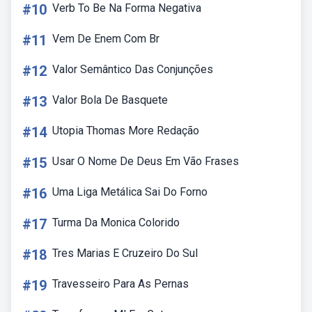
#10
Verb To Be Na Forma Negativa
#11
Vem De Enem Com Br
#12
Valor Semântico Das Conjunções
#13
Valor Bola De Basquete
#14
Utopia Thomas More Redação
#15
Usar O Nome De Deus Em Vão Frases
#16
Uma Liga Metálica Sai Do Forno
#17
Turma Da Monica Colorido
#18
Tres Marias E Cruzeiro Do Sul
#19
Travesseiro Para As Pernas