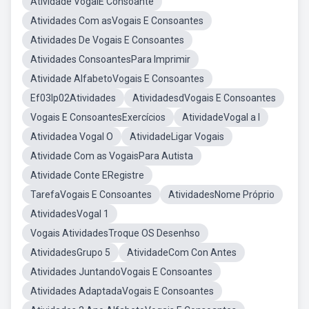
Atividade VogalE Consoante
Atividades Com asVogais E Consoantes
Atividades De Vogais E Consoantes
Atividades ConsoantesPara Imprimir
Atividade AlfabetoVogais E Consoantes
Ef03lp02Atividades
AtividadesdVogais E Consoantes
Vogais E ConsoantesExercícios
AtividadeVogal a I
Atividadea Vogal O
AtividadeLigar Vogais
Atividade Com as VogaisPara Autista
Atividade Conte ERegistre
TarefaVogais E Consoantes
AtividadesNome Próprio
AtividadesVogal 1
Vogais AtividadesTroque OS Desenhso
AtividadesGrupo 5
AtividadeCom Con Antes
Atividades JuntandoVogais E Consoantes
Atividades AdaptadaVogais E Consoantes