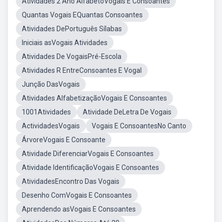
Atividades 2 Ano AlfabetoVogais E Consoantes
Quantas Vogais EQuantas Consoantes
Atividades DePortuguês Sílabas
Iniciais asVogais Atividades
Atividades De VogaisPré-Escola
Atividades R EntreConsoantes E Vogal
Junção DasVogais
Atividades AlfabetizaçãoVogais E Consoantes
1001Atividades
Atividade DeLetra De Vogais
ActividadesVogais
Vogais E ConsoantesNo Canto
ÁrvoreVogais E Consoante
Atividade DiferenciarVogais E Consoantes
Atividade IdentificaçãoVogais E Consoantes
AtividadesEncontro Das Vogais
Desenho ComVogais E Consoantes
Aprendendo asVogais E Consoantes