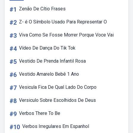
#1
Zenão De Cítio Frases
#2
Z- é O Símbolo Usado Para Representar O
#3
Viva Como Se Fosse Morrer Porque Voce Vai
#4
Vídeo De Dança Do Tik Tok
#5
Vestido De Prenda Infantil Rosa
#6
Vestido Amarelo Bebê 1 Ano
#7
Vesicula Fica De Qual Lado Do Corpo
#8
Versiculo Sobre Escolhidos De Deus
#9
Verbos There To Be
#10
Verbos Irregulares Em Espanhol