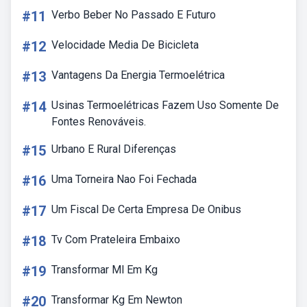
#11
Verbo Beber No Passado E Futuro
#12
Velocidade Media De Bicicleta
#13
Vantagens Da Energia Termoelétrica
#14
Usinas Termoelétricas Fazem Uso Somente De
Fontes Renováveis.
#15
Urbano E Rural Diferenças
#16
Uma Torneira Nao Foi Fechada
#17
Um Fiscal De Certa Empresa De Onibus
#18
Tv Com Prateleira Embaixo
#19
Transformar Ml Em Kg
#20
Transformar Kg Em Newton