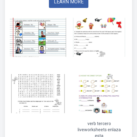
LEARN MORE
verb tercero
liveworksheets enlaza
esta