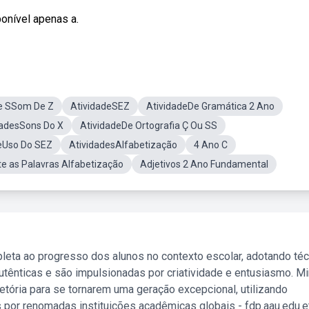
ponível apenas a.
de SSom De Z
AtividadeSEZ
AtividadeDe Gramática 2 Ano
dadesSons Do X
AtividadeDe Ortografia Ç Ou SS
eUso Do SEZ
AtividadesAlfabetização
4 Ano C
e as Palavras Alfabetização
Adjetivos 2 Ano Fundamental
leta ao progresso dos alunos no contexto escolar, adotando té
tênticas e são impulsionadas por criatividade e entusiasmo. M
etória para se tornarem uma geração excepcional, utilizando
 por renomadas instituições acadêmicas globais - fdp.aau.edu.et