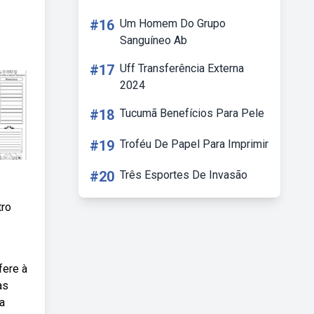
#16
Um Homem Do Grupo
Sanguíneo Ab
#17
Uff Transferência Externa
2024
#18
Tucumã Benefícios Para Pele
#19
Troféu De Papel Para Imprimir
#20
Três Esportes De Invasão
tro
fere à
as
a