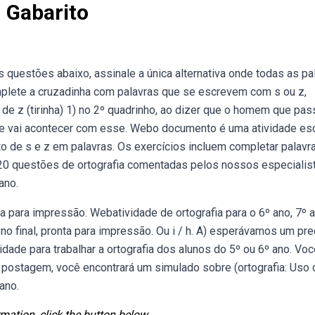
 Gabarito
 questões abaixo, assinale a única alternativa onde todas as pa
omplete a cruzadinha com palavras que se escrevem com s ou z,
e z (tirinha) 1) no 2º quadrinho, ao dizer que o homem que pa
 que vai acontecer com esse. Webo documento é uma atividade es
o de s e z em palavras. Os exercícios incluem completar palavr
a 20 questões de ortografia comentadas pelos nossos especialist
ano.
ta para impressão. Webatividade de ortografia para o 6º ano, 7º a
no final, pronta para impressão. Ou i / h. A) esperávamos um pr
idade para trabalhar a ortografia dos alunos do 5º ou 6º ano. Vo
a postagem, você encontrará um simulado sobre (ortografia: Uso 
ano.
mation, click the button below.