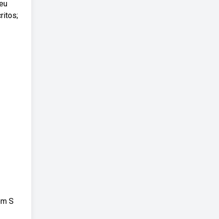
seu
ritos;
om S