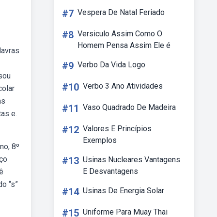
#7
Vespera De Natal Feriado
#8
Versiculo Assim Como O
Homem Pensa Assim Ele é
lavras
#9
Verbo Da Vida Logo
ssou
#10
Verbo 3 Ano Atividades
colar
as
#11
Vaso Quadrado De Madeira
as e.
#12
Valores E Princípios
Exemplos
no, 8º
eço
#13
Usinas Nucleares Vantagens
E Desvantagens
cê
do “s”
#14
Usinas De Energia Solar
#15
Uniforme Para Muay Thai