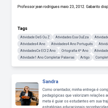
Professor jean rodrigues maio 23, 2012. Gabarito dis
Tags
Atividade DeS Ou Z
Atividades Esa OuEza
Ativida
Atividades4 Ano
Atividades4 Ano Português
Ativi
AtividadesCe ECI 2 Ano
Ortografia 4º Ano
Atividad
Atividade1 Ano Completar Palavras
Artigo
Complet
Sandra
Como orientador, minha entrega é comp
pedagógicas que valorizam relações au
meta é guiar os estudantes em sua traj
estratégias educacionais reconhecidas