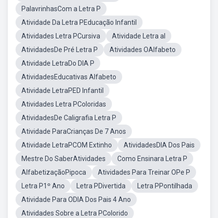
PalavrinhasCom a Letra P
Atividade Da Letra PEducação Infantil
Atividades Letra PCursiva
Atividade Letra aI
AtividadesDe Pré Letra P
Atividades OAlfabeto
Atividade LetraDo DIA P
AtividadesEducativas Alfabeto
Atividade LetraPED Infantil
Atividades Letra PColoridas
AtividadesDe Caligrafia Letra P
Atividade ParaCrianças De 7 Anos
Atividade LetraPCOM Extinho
AtividadesDIA Dos Pais
Mestre Do SaberAtividades
Como Ensinara Letra P
AlfabetizaçãoPipoca
Atividades Para Treinar OPe P
Letra P1º Ano
Letra PDivertida
Letra PPontilhada
Atividade Para ODIA Dos Pais 4 Ano
Atividades Sobre a Letra PColorido