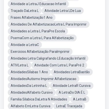
Atividade a LetraJ Educacao Infantil
Traçado DaLetra L
Atividade Letra LDe Lua
Frases Alfabetização1 Ano
Atividades De AlfabetizacaoLetra L Para Imprimir
Atividades a Letra L ParaPre Escola
PoemaCom a Letra L Para Alfabetização
Atividade a LetraC
Exercicios Alfabetização ParaImprimir
Atividades Letra Caligrafando LEducação Infantil
ATIVLetra L
Atividade Com Letra L ParaPré 2
AtividadesSílabas 1 Ano
Atividades LetraBastão
AtividadesAutismo Imprimir Alfabetizacao
AtividadesDa Letrinha L
Atividade LetraR Cursiva
AtividadesAlfabeto Cursivo
A LetraDo DIA É L
Familia Silabica DaLetra N Atividades
A LetraB
Alfabeto EmLetra Cursiva
LetraE Tracejada