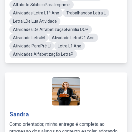
Alfabeto SilábicoPara Imprimir
Atividades Letra L1º Ano
Trabalhandoa Letra L
Letra LDe Lua Atividade
Atividades De AlfabetizaçãoFamília DOP
Atividade LetraM
Atividade LetraG 1 Ano
Atividade ParaPré Ll
Letra L1 Ano
Atividades Alfabetização LetraP
Sandra
Como orientador, minha entrega é completa ao
progresso dos alunos no contexto escolar, adotando