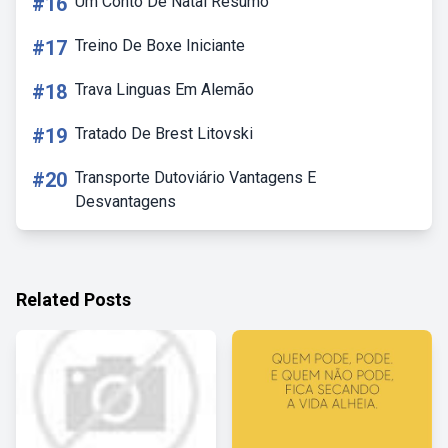
#16
Um Conto De Natal Resumo
#17
Treino De Boxe Iniciante
#18
Trava Linguas Em Alemão
#19
Tratado De Brest Litovski
#20
Transporte Dutoviário Vantagens E
Desvantagens
Related Posts