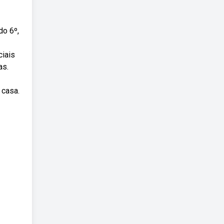
do 6º,
ciais
as.
 casa.