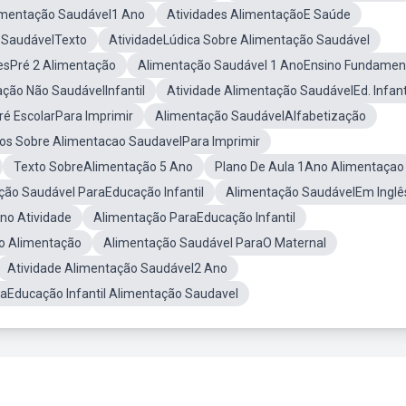
limentação Saudável1 Ano
Atividades AlimentaçãoE Saúde
 SaudávelTexto
AtividadeLúdica Sobre Alimentação Saudável
esPré 2 Alimentação
Alimentação Saudável 1 AnoEnsino Fundamen
ção Não SaudávelInfantil
Atividade Alimentação SaudávelEd. Infant
Pré EscolarPara Imprimir
Alimentação SaudávelAlfabetização
s Sobre Alimentacao SaudavelPara Imprimir
Texto SobreAlimentação 5 Ano
Plano De Aula 1Ano Alimentaçao
ção Saudável ParaEducação Infantil
Alimentação SaudávelEm Inglê
no Atividade
Alimentação ParaEducação Infantil
o Alimentação
Alimentação Saudável ParaO Maternal
Atividade Alimentação Saudável2 Ano
raEducação Infantil Alimentação Saudavel