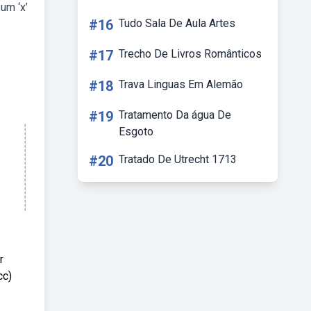
um ‘x’
#16
Tudo Sala De Aula Artes
#17
Trecho De Livros Românticos
#18
Trava Linguas Em Alemão
#19
Tratamento Da água De
Esgoto
#20
Tratado De Utrecht 1713
r
cc)