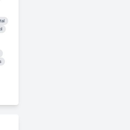
tal
il
s