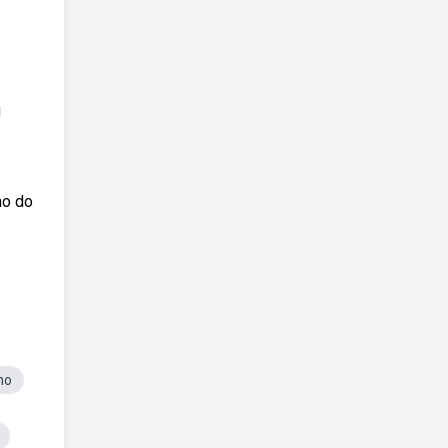
!
no do
no