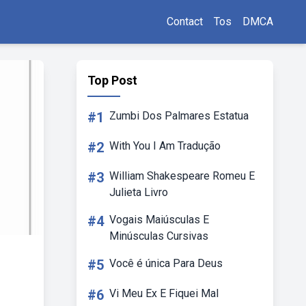
Contact
Tos
DMCA
Top Post
#1
Zumbi Dos Palmares Estatua
#2
With You I Am Tradução
#3
William Shakespeare Romeu E
Julieta Livro
#4
Vogais Maiúsculas E
Minúsculas Cursivas
#5
Você é única Para Deus
#6
Vi Meu Ex E Fiquei Mal