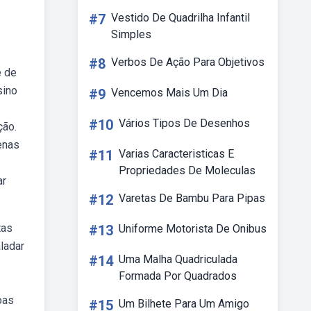
#7
Vestido De Quadrilha Infantil
Simples
#8
Verbos De Ação Para Objetivos
e de
sino
#9
Vencemos Mais Um Dia
#10
Vários Tipos De Desenhos
ção.
enas
#11
Varias Caracteristicas E
Propriedades De Moleculas
ar
#12
Varetas De Bambu Para Pipas
tas
#13
Uniforme Motorista De Onibus
aladar
#14
Uma Malha Quadriculada
Formada Por Quadrados
oas
#15
Um Bilhete Para Um Amigo