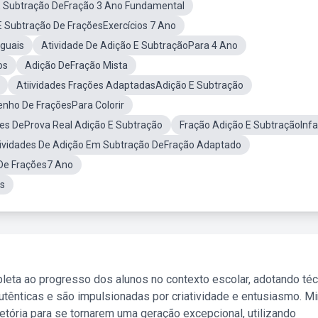
E Subtração DeFração 3 Ano Fundamental
E Subtração De FraçõesExercícios 7 Ano
guais
Atividade De Adição E SubtraçãoPara 4 Ano
os
Adição DeFração Mista
Atiividades Frações AdaptadasAdição E Subtração
nho De FraçõesPara Colorir
des DeProva Real Adição E Subtração
Fração Adição E SubtraçãoInfan
ividades De Adição Em Subtração DeFração Adaptado
De Frações7 Ano
s
leta ao progresso dos alunos no contexto escolar, adotando té
tênticas e são impulsionadas por criatividade e entusiasmo. M
etória para se tornarem uma geração excepcional, utilizando