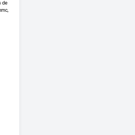
s de
mmc,