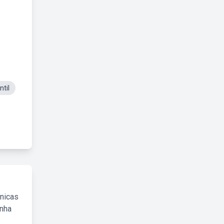
til
cnicas
inha