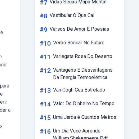
#7
Vidas Secas Mapa Mental
#8
Vestibular O Que Cai
#9
Versos De Amor E Poesias
de
#10
Verbo Brincar No Futuro
e
#11
Variegata Rosa Do Deserto
e
ino
#12
Vantagens E Desvantagens
Da Energia Termoelétrica
 para
#13
Van Gogh Ceu Estrelado
de
erir
#14
Valor Do Dinheiro No Tempo
der a
#15
Uma Jarda é Quantos Metros
o
#16
Um Dia Você Aprende -
William Shakespeare Pdf