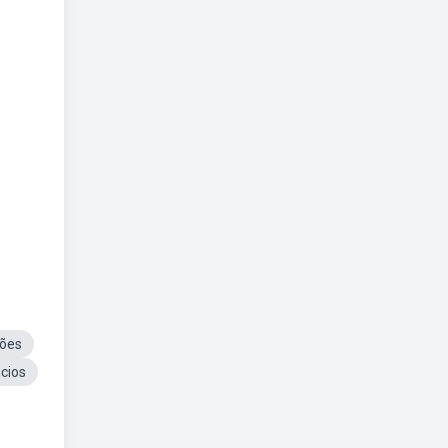
oões
cios