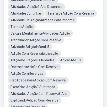
AtividadeadiçãoCom Reserva
Atividades Adição1 Ano Desenhos
AtividadesContinhas
Tarefa DeAdição Com Reserva
Atividade De AdiçãoArmada Para Imprimir
TermosAdição
Calcule MentalmenteAtividades Adição
TrabalhandoAdição Com Reserva
Atividade AdiçãoInfantil 5
Adição Com ReservaExplicação
AdiçãoDe Frações Atividades
AdiçãoAte 10
OperaçõesAdição Com Reserva
Adição ComReservaa
Habilidade ParaAdição Com Reserva
Exercícios AdiçãoE Subtração
Atividades Adição Com Reserva3 Ano
ExplicandoAdição Com Reserva