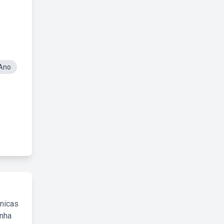
 Ano
cnicas
inha