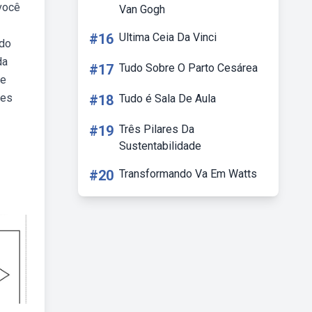
 você
Van Gogh
#16
Ultima Ceia Da Vinci
 do
da
#17
Tudo Sobre O Parto Cesárea
de
des
#18
Tudo é Sala De Aula
#19
Três Pilares Da
Sustentabilidade
#20
Transformando Va Em Watts