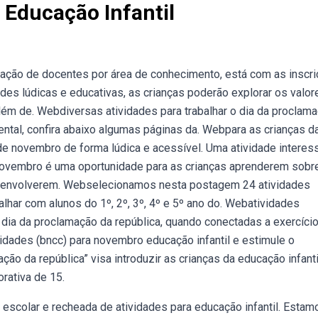
 Educação Infantil
mação de docentes por área de conhecimento, está com as inscr
des lúdicas e educativas, as crianças poderão explorar os valor
lém de. Webdiversas atividades para trabalhar o dia da proclam
ental, confira abaixo algumas páginas da. Webpara as crianças d
 de novembro de forma lúdica e acessível. Uma atividade interes
novembro é uma oportunidade para as crianças aprenderem sobr
desenvolverem. Webselecionamos nesta postagem 24 atividades
alhar com alunos do 1º, 2º, 3º, 4º e 5º ano do. Webatividades
ia da proclamação da república, quando conectadas a exercíci
idades (bncc) para novembro educação infantil e estimule o
o da república” visa introduzir as crianças da educação infanti
rativa de 15.
scolar e recheada de atividades para educação infantil. Estam