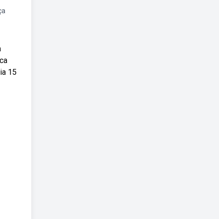
ça
a
ica
ia 15