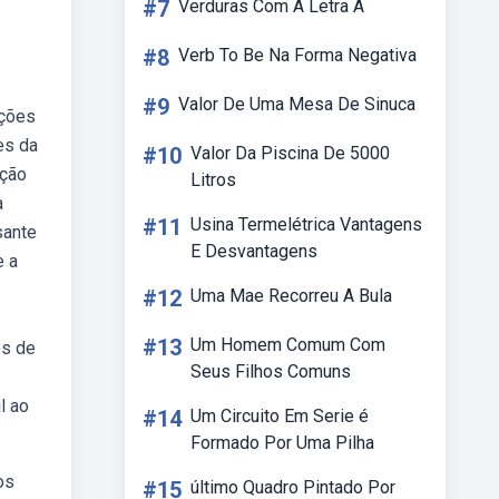
#7
Verduras Com A Letra A
#8
Verb To Be Na Forma Negativa
#9
Valor De Uma Mesa De Sinuca
ições
es da
#10
Valor Da Piscina De 5000
ação
Litros
a
#11
Usina Termelétrica Vantagens
sante
E Desvantagens
e a
#12
Uma Mae Recorreu A Bula
#13
Um Homem Comum Com
os de
Seus Filhos Comuns
l ao
#14
Um Circuito Em Serie é
Formado Por Uma Pilha
os
#15
último Quadro Pintado Por