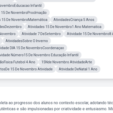
NovembroEducacao Infantil
l 15 De NovembroProclmação
es 15 De NovembroMatemática
AtividadesCriança 5 Anos
adesDezembro
Atividades 15 De Novembro1 Ano Matematica
 Novembro
Atividade 7 DeSetembro
Atividade 15 De Novembro8
AtividadesSobre O Inverno
vidade DIA 15 De NovembroCoordenaçao
ividade Número15 De Novembro Educação Infantil
ãoFisica Futebol 4 Ano
15Nde Novembro AtividadeArte
tosDe 15 De Novembro Atividade
Atividade DeNatal 1 Ano
leta ao progresso dos alunos no contexto escolar, adotando té
tênticas e são impulsionadas por criatividade e entusiasmo. M