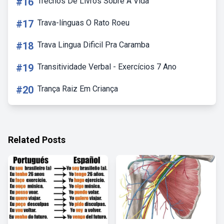
#16
Trechos De Livros Sobre A Vida
#17
Trava-línguas O Rato Roeu
#18
Trava Lingua Dificil Pra Caramba
#19
Transitividade Verbal - Exercícios 7 Ano
#20
Trança Raiz Em Criança
Related Posts