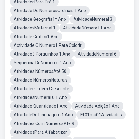
AtividadesPara Pré 1
Atividade De NúmerosOrdinais 1 Ano
Atividade Geografia1º Ano
AtividadeNumeral 3
AtividadesMaternal 1
AtividadeNúmero I 1 Ano
Atividade Gráfico1 Ano
Actividade O Numero1 Para Colorir
Atividade3 Porquinhos 1 Ano
AtividadeNumeral 6
Sequência DeNúmeros 1 Ano
Atividades NúmerosAté 50
Atividade NúmerosNaturais
AtividadesOrdem Crescente
AtividadesNumeral 0 1 Ano
Atividade Quantidade1 Ano
Atividade Adição1 Ano
AtividadeDe Linguagem 1 Ano
Ef01ma01Atividades
Atividades Com NúmerosAté 9
AtividadesPara Alfabetizar