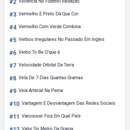
#2
Violência No Futebol Redação
#3
Vermelho E Preto Dá Que Cor
#4
Vermelho Com Verde Combina
#5
Verbos Irregulares No Passado Em Ingles
#6
Verbo To Be O'que é
#7
Velocidade Orbital Da Terra
#8
Vela De 7 Dias Quantas Gramas
#9
Veia Arterial Na Perna
#10
Vantagem E Desvantagem Das Redes Sociais
#11
Vancouver Fica Em Qual País
#12
Valor Do Metro Da Grama