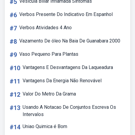
#5
Vesícula Biliar Inflamada Sintomas
#6
Verbos Presente Do Indicativo Em Espanhol
#7
Verbos Atividades 4 Ano
#8
Vazamento De óleo Na Baia De Guanabara 2000
#9
Vaso Pequeno Para Plantas
#10
Vantagens E Desvantagens Da Laqueadura
#11
Vantagens Da Energia Não Renovável
#12
Valor Do Metro Da Grama
#13
Usando A Notacao De Conjuntos Escreva Os
Intervalos
#14
Uniao Quimica é Bom