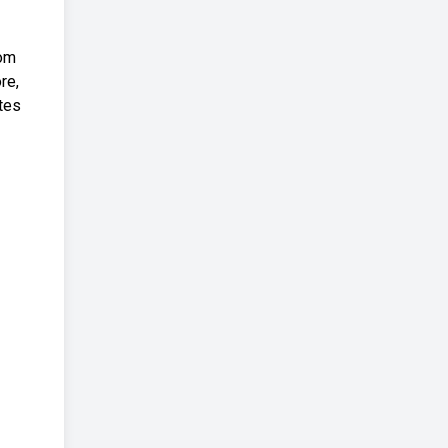
com
re,
tes