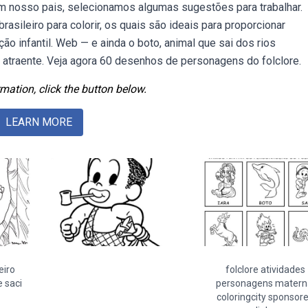
m nosso pais, selecionamos algumas sugestões para trabalhar.
sileiro para colorir, os quais são ideais para proporcionar
ão infantil. Web — e ainda o boto, animal que sai dos rios
traente. Veja agora 60 desenhos de personagens do folclore.
mation, click the button below.
LEARN MORE
eiro
folclore atividades
 saci
personagens matern
coloringcity sponsor