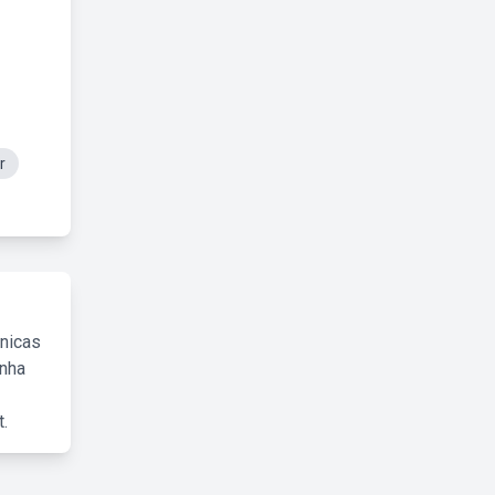
r
cnicas
inha
.