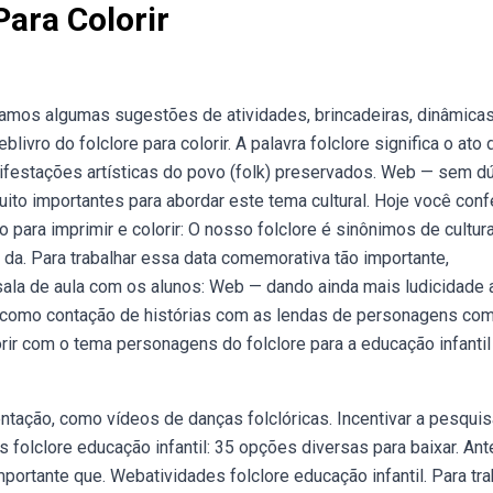
Para Colorir
onamos algumas sugestões de atividades, brincadeiras, dinâmica
livro do folclore para colorir. A palavra folclore significa o ato 
ifestações artísticas do povo (folk) preservados. Web — sem dú
uito importantes para abordar este tema cultural. Hoje você conf
para imprimir e colorir: O nosso folclore é sinônimos de cultur
l da. Para trabalhar essa data comemorativa tão importante,
ala de aula com os alunos: Web — dando ainda mais ludicidade 
e como contação de histórias com as lendas de personagens com
ir com o tema personagens do folclore para a educação infantil
entação, como vídeos de danças folclóricas. Incentivar a pesqui
 folclore educação infantil: 35 opções diversas para baixar. An
mportante que. Webatividades folclore educação infantil. Para tra