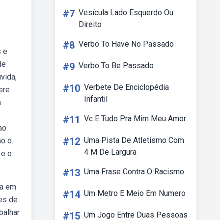
#7
Vesícula Lado Esquerdo Ou
Direito
#8
Verbo To Have No Passado
s e
de
#9
Verbo To Be Passado
vida,
#10
Verbete De Enciclopédia
ere
Infantil
a
#11
Vc E Tudo Pra Mim Meu Amor
ao
#12
Uma Pista De Atletismo Com
o o.
4 M De Largura
 e o
#13
Uma Frase Contra O Racismo
sa em
#14
Um Metro E Meio Em Numero
tes de
balhar
#15
Um Jogo Entre Duas Pessoas