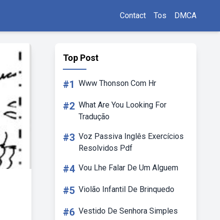
Contact
Tos
DMCA
Top Post
#1
Www Thonson Com Hr
#2
What Are You Looking For
Tradução
#3
Voz Passiva Inglês Exercícios
Resolvidos Pdf
#4
Vou Lhe Falar De Um Alguem
#5
Violão Infantil De Brinquedo
#6
Vestido De Senhora Simples