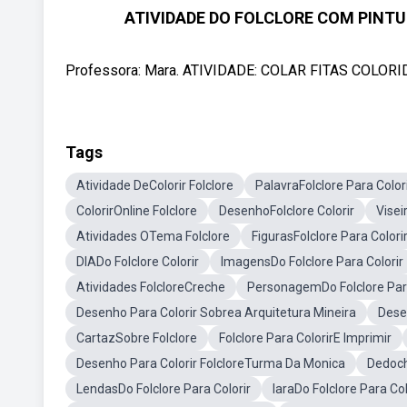
ATIVIDADE DO FOLCLORE COM PINT
Professora: Mara. ATIVIDADE: COLAR FITAS COLO
Tags
Atividade DeColorir Folclore
PalavraFolclore Para Color
ColorirOnline Folclore
DesenhoFolclore Colorir
Visei
Atividades OTema Folclore
FigurasFolclore Para Colori
DIADo Folclore Colorir
ImagensDo Folclore Para Colorir
Atividades FolcloreCreche
PersonagemDo Folclore Para
Desenho Para Colorir Sobrea Arquitetura Mineira
Dese
CartazSobre Folclore
Folclore Para ColorirE Imprimir
Desenho Para Colorir FolcloreTurma Da Monica
Dedoch
LendasDo Folclore Para Colorir
IaraDo Folclore Para Col