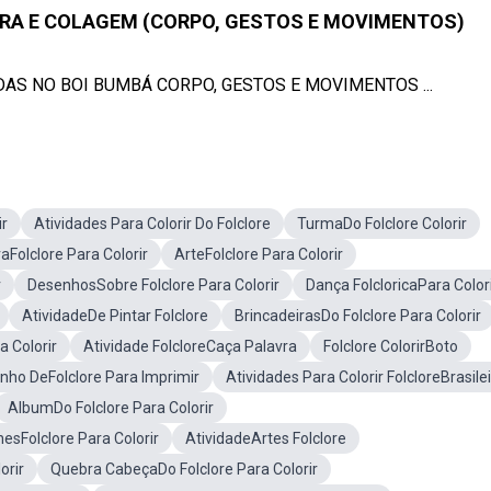
URA E COLAGEM (CORPO, GESTOS E MOVIMENTOS)
RIDAS NO BOI BUMBÁ CORPO, GESTOS E MOVIMENTOS ...
ir
Atividades Para Colorir Do Folclore
TurmaDo Folclore Colorir
raFolclore Para Colorir
ArteFolclore Para Colorir
r
DesenhosSobre Folclore Para Colorir
Dança FolcloricaPara Color
AtividadeDe Pintar Folclore
BrincadeirasDo Folclore Para Colorir
 Colorir
Atividade FolcloreCaça Palavra
Folclore ColorirBoto
nho DeFolclore Para Imprimir
Atividades Para Colorir FolcloreBrasile
AlbumDo Folclore Para Colorir
esFolclore Para Colorir
AtividadeArtes Folclore
orir
Quebra CabeçaDo Folclore Para Colorir