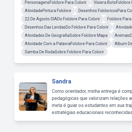
PersonagensFolclore Para Colorir
Visiera BotoFolclore 
AtividadePintura Folclore
Desenhos FolcloricosPara Col
22 De Agosto DIADo Folclore Para Colorir
Folclore Par
Desenhos Das LendasDo Folclore Para Colorir
Atividad
Atividades De GeografiaSobre Folclore Mapa
AnimaisDo
Atividade Com a PalavraFolclore Para Colorir
Album De
Samba De RodaSobre Folclore Para Colorir
Sandra
Como orientador, minha entrega é comp
pedagógicas que valorizam relações au
meta é guiar os estudantes em sua traj
estratégias educacionais reconhecidas