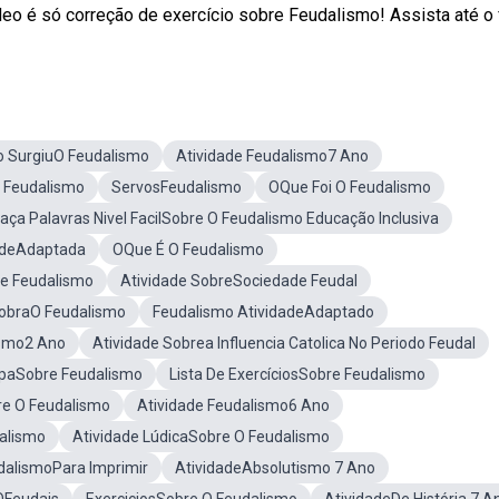
o é só correção de exercício sobre Feudalismo! Assista até o f
 SurgiuO Feudalismo
Atividade Feudalismo7 Ano
 Feudalismo
ServosFeudalismo
OQue Foi O Feudalismo
aça Palavras Nivel FacilSobre O Feudalismo Educação Inclusiva
adeAdaptada
OQue É O Feudalismo
re Feudalismo
Atividade SobreSociedade Feudal
SobraO Feudalismo
Feudalismo AtividadeAdaptado
ismo2 Ano
Atividade Sobrea Influencia Catolica No Periodo Feudal
paSobre Feudalismo
Lista De ExercíciosSobre Feudalismo
e O Feudalismo
Atividade Feudalismo6 Ano
alismo
Atividade LúdicaSobre O Feudalismo
dalismoPara Imprimir
AtividadeAbsolutismo 7 Ano