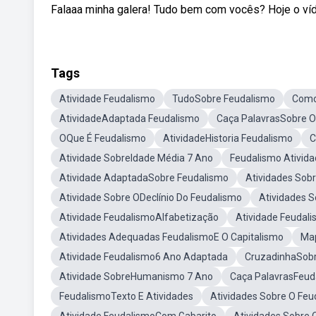
Falaaa minha galera! Tudo bem com vocês? Hoje o víde
Tags
Atividade Feudalismo
TudoSobre Feudalismo
Como
AtividadeAdaptada Feudalismo
Caça PalavrasSobre O
OQue É Feudalismo
AtividadeHistoria Feudalismo
C
Atividade SobreIdade Média 7 Ano
Feudalismo Ativid
Atividade AdaptadaSobre Feudalismo
Atividades Sob
Atividade Sobre ODeclínio Do Feudalismo
Atividades 
Atividade FeudalismoAlfabetização
Atividade Feudal
Atividades Adequadas FeudalismoE O Capitalismo
Ma
Atividade Feudalismo6 Ano Adaptada
CruzadinhaSobr
Atividade SobreHumanismo 7 Ano
Caça PalavrasFeud
FeudalismoTexto E Atividades
Atividades Sobre O Feu