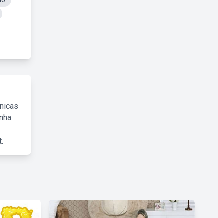
no
cnicas
inha
.