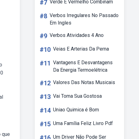
#7
Verde E Vermelho Combinam
#8
Verbos Irregulares No Passado
Em Ingles
#9
Verbos Atividades 4 Ano
#10
Veias E Arterias Da Perna
#11
Vantagens E Desvantagens
o
Da Energia Termoelétrica
10
#12
Valores Das Notas Musicais
#13
Vai Toma Sua Gostosa
al
#14
Uniao Quimica é Bom
#15
Uma Família Feliz Livro Pdf
o que
#16
Um Driver Não Pode Ser