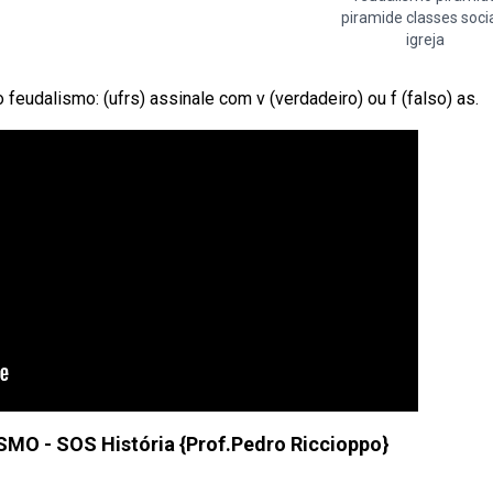
piramide classes soci
igreja
eudalismo: (ufrs) assinale com v (verdadeiro) ou f (falso) as.
O - SOS História {Prof.Pedro Riccioppo}