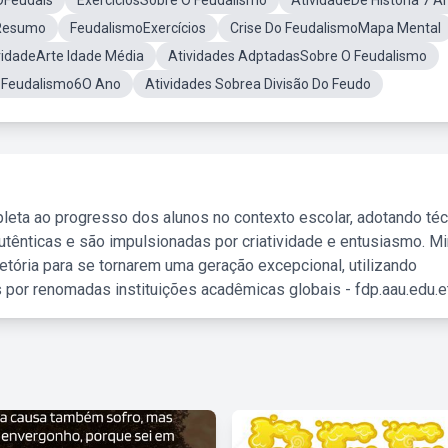
OFeudais
ExerciciosSobre O Feudalismo
AtividadeDe História 7 A
Resumo
FeudalismoExercícios
Crise Do FeudalismoMapa Mental
vidadeArte Idade Média
Atividades AdptadasSobre O Feudalismo
e Feudalismo6O Ano
Atividades Sobrea Divisão Do Feudo
leta ao progresso dos alunos no contexto escolar, adotando té
tênticas e são impulsionadas por criatividade e entusiasmo. M
etória para se tornarem uma geração excepcional, utilizando
 por renomadas instituições acadêmicas globais - fdp.aau.edu.et