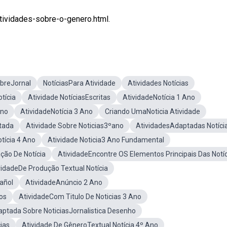
ividades-sobre-o-genero.html.
obreJornal
NotíciasPara Atividade
Atividades Notícias
tícia
Atividade NotíciasEscritas
AtividadeNotícia 1 Ano
Ano
AtividadeNotícia 3 Ano
Criando UmaNoticia Atividade
tada
Atividade Sobre Noticias3ºano
AtividadesAdaptadas Notíci
tícia 4 Ano
Atividade Noticia3 Ano Fundamental
ção De Notícia
AtividadeEncontre OS Elementos Principais Das Notí
vidadeDe Produção Textual Notícia
añol
AtividadeAnúncio 2 Ano
os
AtividadeCom Titulo De Noticias 3 Ano
aptada Sobre NoticiasJornalistica Desenho
ias
Atividade De GêneroTextual Notícia 4º Ano