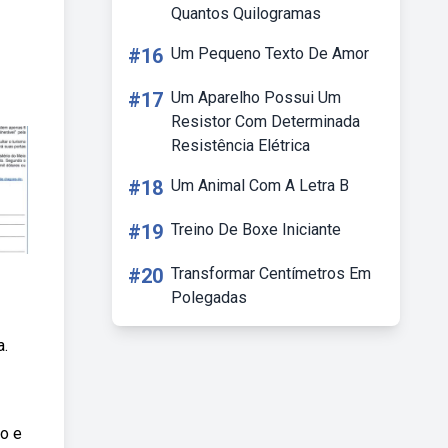
Quantos Quilogramas
#16
Um Pequeno Texto De Amor
#17
Um Aparelho Possui Um
Resistor Com Determinada
Resistência Elétrica
#18
Um Animal Com A Letra B
#19
Treino De Boxe Iniciante
#20
Transformar Centímetros Em
Polegadas
a.
o e