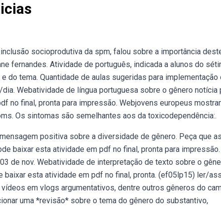
icias
inclusão socioprodutiva da spm, falou sobre a importância dest
ne fernandes. Atividade de português, indicada a alunos do sét
 e do tema. Quantidade de aulas sugeridas para implementação
/dia. Webatividade de língua portuguesa sobre o gênero notícia 
 pdf no final, pronta para impressão. Webjovens europeus mostr
 oms. Os sintomas são semelhantes aos da toxicodependência:.
a mensagem positiva sobre a diversidade de gênero. Peça que a
e baixar esta atividade em pdf no final, pronta para impressão.
 03 de nov. Webatividade de interpretação de texto sobre o gêne
baixar esta atividade em pdf no final, pronta. (ef05lp15) ler/ass
, vídeos em vlogs argumentativos, dentre outros gêneros do ca
cionar uma *revisão* sobre o tema do gênero do substantivo,