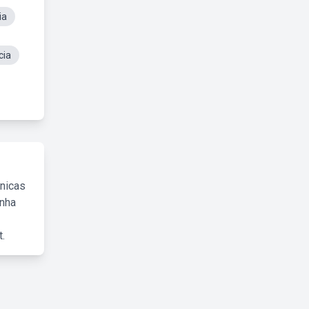
ia
cia
cnicas
inha
.