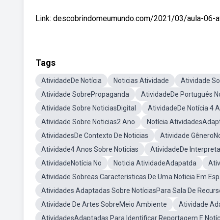
Link: descobrindomeumundo.com/2021/03/aula-06-at
Tags
AtividadeDe Notícia
Noticias Atividade
Atividade S
Atividade SobrePropaganda
AtividadeDe Português No
Atividade Sobre NoticiasDigital
AtividadeDe Notícia 4 
Atividade Sobre Noticias2 Ano
Notícia AtividadesAdap
AtividadesDe Contexto De Noticias
Atividade GêneroNo
Atividade4 Anos Sobre Noticias
AtividadeDe Interpreta
AtividadeNotícia No
Noticia AtividadeAdapatda
Ati
Atividade Sobreas Caracteristicas De Uma Noticia Em Esp
Atividades Adaptadas Sobre NotíciasPara Sala De Recurs
Atividade De Artes SobreMeio Ambiente
Atividade Ad
AtividadesAdaptadas Para Identificar Reportagem E Notíc