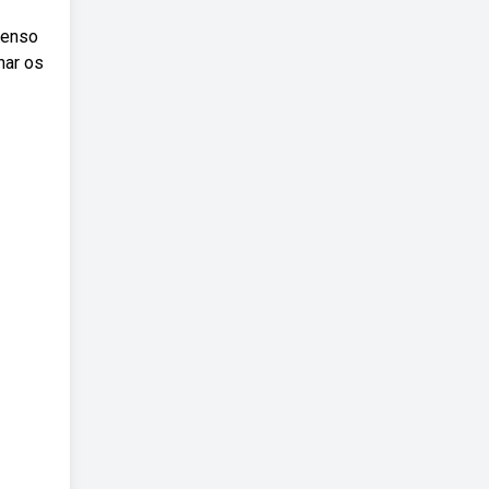
senso
har os