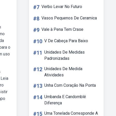
#7
Verbo Levar No Futuro
#8
Vasos Pequenos De Ceramica
e
#9
Vale à Pena Tem Crase
imo
 da
#10
V De Cabeça Para Baixo
para o
#11
Unidades De Medidas
am uso
Padronizadas
#12
Unidades De Medida
s
Atividades
 Leia
ro
#13
Unha Com Coração Na Ponta
istir
#14
Umbanda E Candomblé
mpo
Diferença
#15
Uma Tonelada Corresponde A